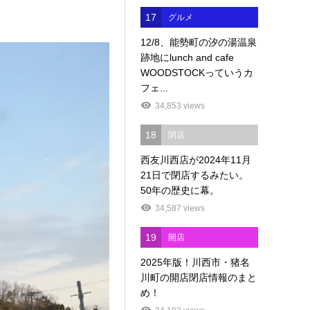
17
グルメ
12/8、能勢町の汐の湯温泉
跡地にlunch and cafe
WOODSTOCKっていうカ
フェ...
34,853 views
18
閉店
西友川西店が2024年11月
21日で閉店するみたい。
50年の歴史に幕。
34,587 views
19
開店
2025年版！川西市・猪名
川町の開店閉店情報のまと
め！