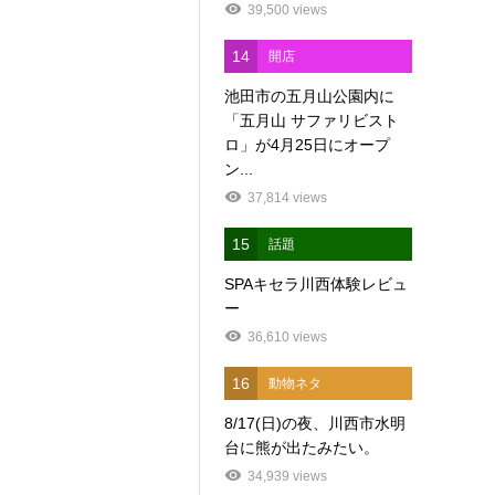
39,500 views
14
開店
池田市の五月山公園内に
「五月山 サファリビスト
ロ」が4月25日にオープ
ン...
37,814 views
15
話題
SPAキセラ川西体験レビュ
ー
36,610 views
16
動物ネタ
8/17(日)の夜、川西市水明
台に熊が出たみたい。
34,939 views