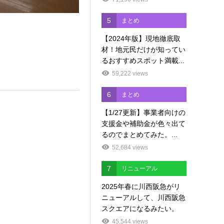
5
まとめ
【2024年版】現地徹底取
材！地元民だけが知ってい
るおすすめスポット満載...
59,222 views
6
まとめ
【1/27更新】事業者向けの
支援金や補助金が色々出て
るのでまとめてみた。...
52,684 views
7
リニューアル
2025年春に川西阪急がリ
ニューアルして、川西阪急
スクエアになるみたい。
45,544 views