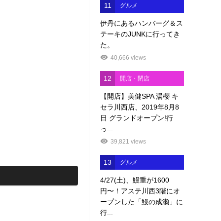
11
グルメ
伊丹にあるハンバーグ＆ス
テーキのJUNKに行ってき
た。
40,666 views
12
開店・閉店
【開店】美健SPA 湯櫻 キ
セラ川西店、2019年8月8
日 グランドオープン!行
っ...
39,821 views
13
グルメ
4/27(土)、鰻重が1600
円〜！アステ川西3階にオ
ープンした「鰻の成瀬」に
行...