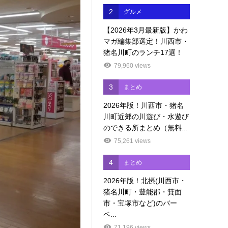
2
グルメ
【2026年3月最新版】かわ
マガ編集部選定！川西市・
猪名川町のランチ17選！
79,960 views
3
まとめ
2026年版！川西市・猪名
川町近郊の川遊び・水遊び
のできる所まとめ（無料...
75,261 views
4
まとめ
2026年版！北摂(川西市・
猪名川町・豊能郡・箕面
市・宝塚市など)のバー
ベ...
71,196 views