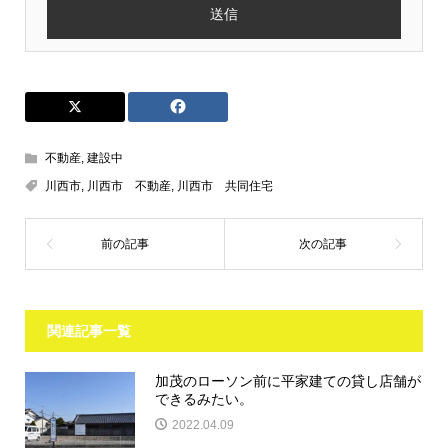
不動産
,
建設中
川西市
,
川西市 不動産
,
川西市 共同住宅
関連記事一覧
加茂のローソン前に平家建ての貸し店舗が
できるみたい。
2022.04.09