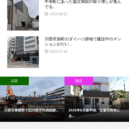
中央町にあった協立病院の取り壊しが進ん
でる。
2023.08.22
川西市栄町のダイハツ跡地で建設中のマン
ションがだい...
2026.07.16
話題
開店
川西市東畦野で旧川西市民病院跡...
2026年8月後半頃、宝塚市売布に
あ...