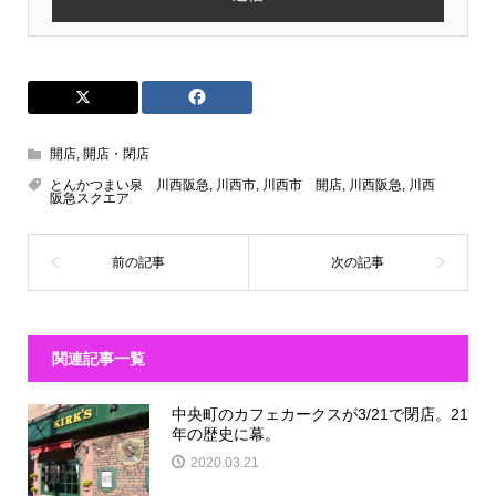
開店
,
開店・閉店
とんかつまい泉 川西阪急
,
川西市
,
川西市 開店
,
川西阪急
,
川西
阪急スクエア
関連記事一覧
中央町のカフェカークスが3/21で閉店。21
年の歴史に幕。
2020.03.21