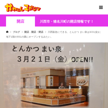
開店
川西市・猪名川町の開店情報です！
ブログ
開店
,
開店・閉店
川西阪急にできる、とんかつ まい泉は3/21(金)に
地下1階の551の隣にオープンするみたい。