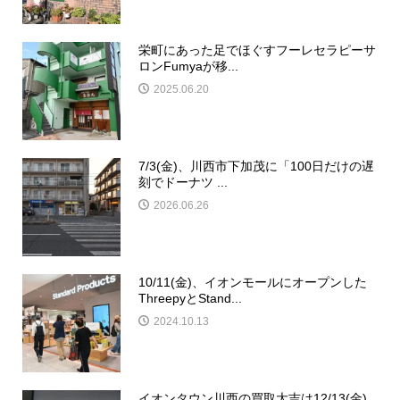
栄町にあった足でほぐすフーレセラピーサ
ロンFumyaが移...
2025.06.20
7/3(金)、川西市下加茂に「100日だけの遅
刻でドーナツ ...
2026.06.26
10/11(金)、イオンモールにオープンした
ThreepyとStand...
2024.10.13
イオンタウン川西の買取大吉は12/13(金)