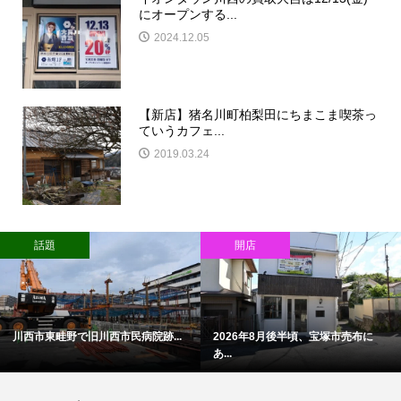
にオープンする...
2024.12.05
【新店】猪名川町柏梨田にちまこま喫茶っ
ていうカフェ...
2019.03.24
話題
開店
川西市東畦野で旧川西市民病院跡...
2026年8月後半頃、宝塚市売布に
あ...