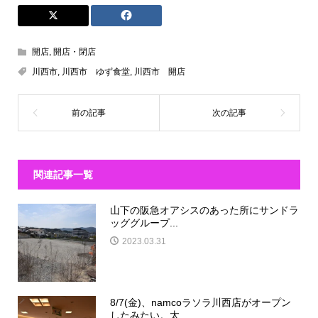
開店
,
開店・閉店
川西市
,
川西市 ゆず食堂
,
川西市 開店
関連記事一覧
山下の阪急オアシスのあった所にサンドラ
ッググループ...
2023.03.31
8/7(金)、namcoラソラ川西店がオープン
したみたい。太...