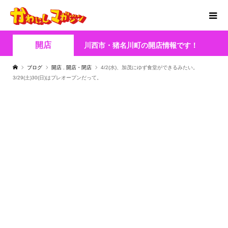
開店
川西市・猪名川町の開店情報です！
ブログ
開店
,
開店・閉店
4/2(水)、加茂にゆず食堂ができるみたい。
3/29(土)30(日)はプレオープンだって。