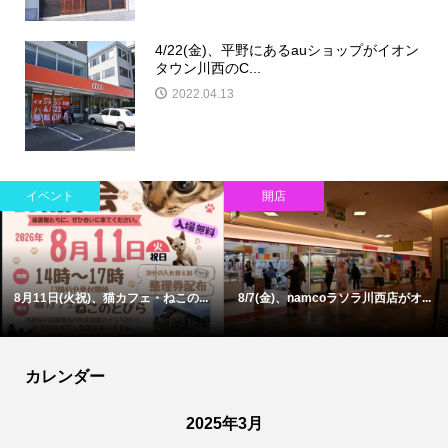
4/22(金)、平野にあるauショップがイオン
タウン川西のC...
2022.04.13
イベント
開店
8月11日(火祝)、猫カフェ・ねこの...
8/7(金)、namcoラソラ川西店がオ...
カレンダー
2025年3月