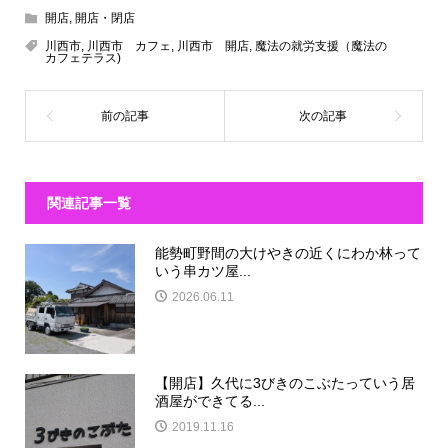
開店
,
開店・閉店
川西市
,
川西市 カフェ
,
川西市 開店
,
魔法の就労支援（魔法の
カフェテラス)
関連記事一覧
能勢町野間の大けやきの近くにわか林って
いう串カツ屋...
2026.06.11
【開店】久代に3びきのこぶたっていう居
酒屋ができてる...
2019.11.16