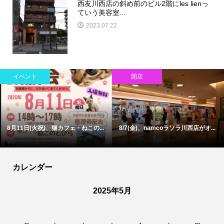
西友川西店の斜め前のビル2階にles lienっ
ていう美容室...
2023.07.22
イベント
開店
8月11日(火祝)、猫カフェ・ねこの...
8/7(金)、namcoラソラ川西店がオ...
カレンダー
2025年5月