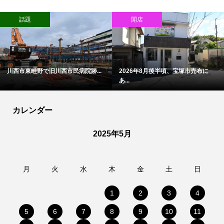
話題
開店
川西市東畦野で旧川西市民病院跡...
2026年8月後半頃、宝塚市売布に
あ...
カレンダー
2025年5月
月
火
水
木
金
土
日
1
2
3
4
5
6
7
8
9
10
11