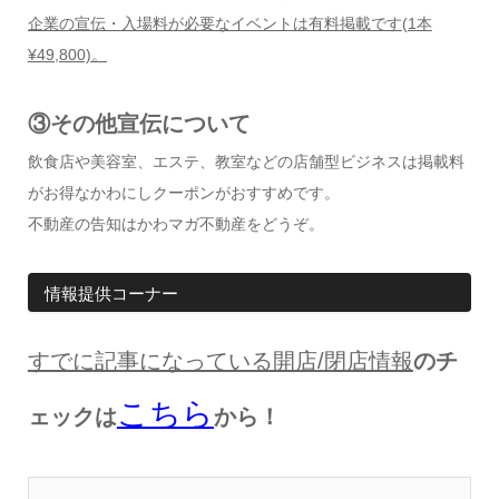
企業の宣伝・入場料が必要なイベントは有料掲載です
(1
本
¥49,800)
。
③その他宣伝について
飲食店や美容室、エステ、教室などの店舗型ビジネスは掲載料
がお得なかわにしクーポンがおすすめです。
不動産の告知はかわマガ不動産をどうぞ。
情報提供コーナー
すでに記事になっている開店
/
閉店情報
のチ
こちら
ェックは
から！