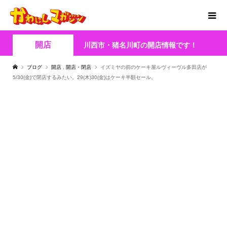
開店
川西市・猪名川町の開店情報です！
ブログ
開店
,
開店・閉店
イズミヤの前のケーキ屋ルヴィーヴル多田店が
5/30(金)で閉店するみたい。29(木)30(金)はケーキ半額セール。