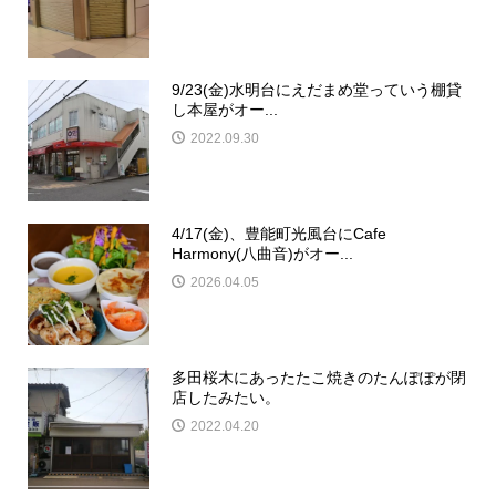
9/23(金)水明台にえだまめ堂っていう棚貸
し本屋がオー...
2022.09.30
4/17(金)、豊能町光風台にCafe
Harmony(八曲音)がオー...
2026.04.05
多田桜木にあったたこ焼きのたんぽぽが閉
店したみたい。
2022.04.20