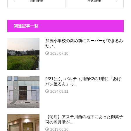
関連記事一覧
加茂小学校の斜め前にスーパーができるみ
たい。
2025.07.10
9/21(土)、パルティ川西K2の1階に「あげ
パン屋るん」っ...
2024.09.11
【閉店】アステ川西の地下にあった御菓子
司の照月堂が...
2019.06.20