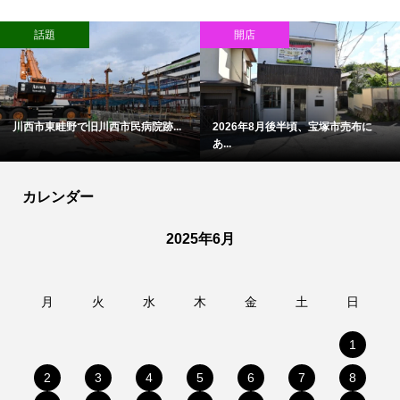
話題
開店
川西市東畦野で旧川西市民病院跡...
2026年8月後半頃、宝塚市売布に
あ...
カレンダー
2025年6月
月
火
水
木
金
土
日
1
2
3
4
5
6
7
8