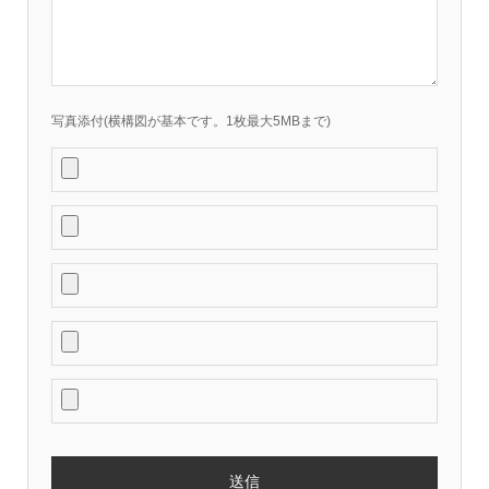
写真添付(横構図が基本です。1枚最大5MBまで)