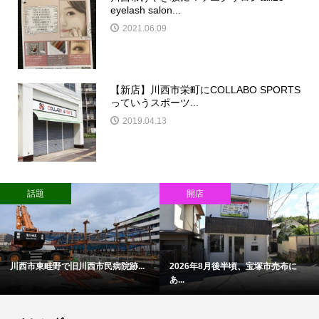
eyelash salon...
2021.06.09
【新店】川西市栄町にCOLLABO SPORTS
っていうスポーツ...
2019.04.13
話題
開店
川西市東畦野で旧川西市民病院跡...
2026年8月後半頃、宝塚市売布に
あ...