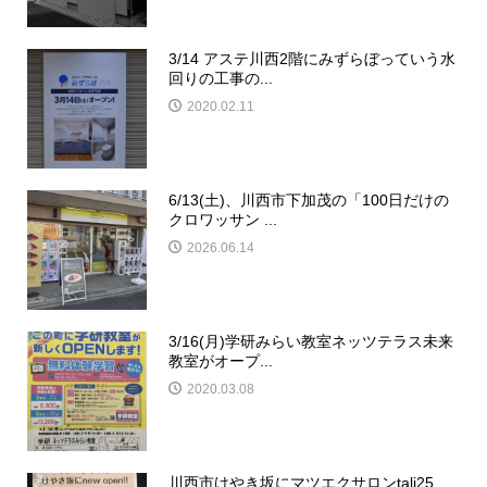
3/14 アステ川西2階にみずらぼっていう水
回りの工事の...
2020.02.11
6/13(土)、川西市下加茂の「100日だけの
クロワッサン ...
2026.06.14
3/16(月)学研みらい教室ネッツテラス未来
教室がオープ...
2020.03.08
川西市けやき坂にマツエクサロンtali25