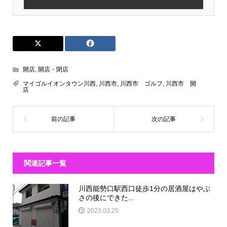
開店
,
開店・閉店
マイゴルイオンタウン川西
,
川西市
,
川西市 ゴルフ
,
川西市 開
店
関連記事一覧
川西能勢口駅西口徒歩1分の居酒屋はやぶ
さの後にできた...
2023.03.25