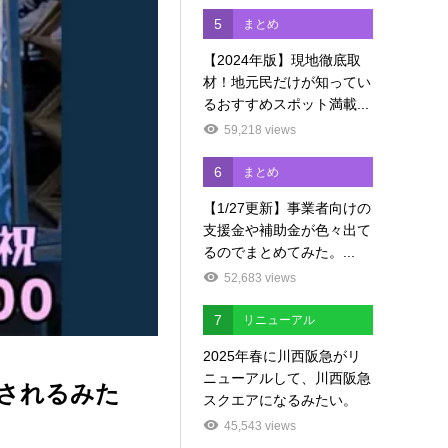
5
まとめ
【2024年版】現地徹底取
材！地元民だけが知ってい
るおすすめスポット満載...
59,218 views
6
まとめ
【1/27更新】事業者向けの
支援金や補助金が色々出て
るのでまとめてみた。...
52,683 views
7
リニューアル
2025年春に川西阪急がリ
ニューアルして、川西阪急
催されるみた
スクエアになるみたい。
45,543 views