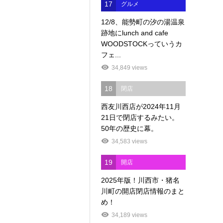
17
グルメ
12/8、能勢町の汐の湯温泉
跡地にlunch and cafe
WOODSTOCKっていうカ
フェ...
34,849 views
18
閉店
西友川西店が2024年11月
21日で閉店するみたい。
50年の歴史に幕。
34,583 views
19
開店
2025年版！川西市・猪名
川町の開店閉店情報のまと
め！
34,189 views