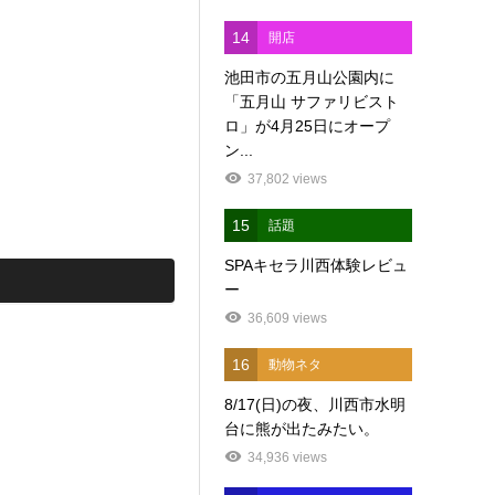
14
開店
池田市の五月山公園内に
「五月山 サファリビスト
ロ」が4月25日にオープ
ン...
37,802 views
15
話題
SPAキセラ川西体験レビュ
ー
36,609 views
16
動物ネタ
8/17(日)の夜、川西市水明
台に熊が出たみたい。
34,936 views