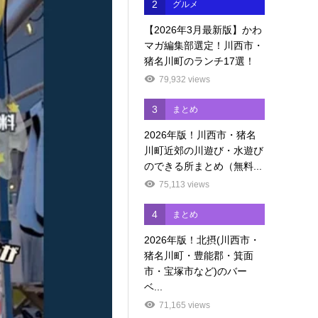
2
グルメ
【2026年3月最新版】かわ
マガ編集部選定！川西市・
猪名川町のランチ17選！
79,932 views
3
まとめ
2026年版！川西市・猪名
川町近郊の川遊び・水遊び
のできる所まとめ（無料...
75,113 views
4
まとめ
2026年版！北摂(川西市・
猪名川町・豊能郡・箕面
市・宝塚市など)のバー
ベ...
71,165 views