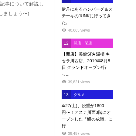
記事について解説し
伊丹にあるハンバーグ＆ス
しましょう〜)
テーキのJUNKに行ってき
た。
40,665 views
12
開店・閉店
【開店】美健SPA 湯櫻 キ
セラ川西店、2019年8月8
日 グランドオープン!行
っ...
39,821 views
13
グルメ
4/27(土)、鰻重が1600
円〜！アステ川西3階にオ
ープンした「鰻の成瀬」に
行...
39,497 views