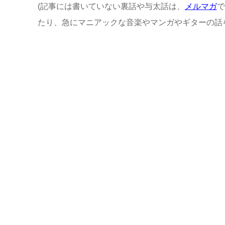
(記事には書いていない裏話や与太話は、
メルマガ
で
たり、急にマニアックな音楽やマンガやギターの話