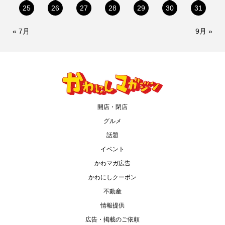
25
26
27
28
29
30
31
« 7月
9月 »
開店・閉店
グルメ
話題
イベント
かわマガ広告
かわにしクーポン
不動産
情報提供
広告・掲載のご依頼