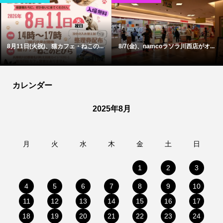
8月11日(火祝)、猫カフェ・ねこの...
8/7(金)、namcoラソラ川西店がオ...
カレンダー
2025年8月
月
火
水
木
金
土
日
1
2
3
4
5
6
7
8
9
10
11
12
13
14
15
16
17
18
19
20
21
22
23
24