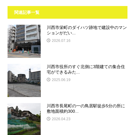
関連記事一覧
川西市栄町のダイハツ跡地で建設中のマン
ションがだい...
2026.07.16
川西市役所のすぐ北側に3階建ての集合住
宅ができるみた...
2025.06.19
川西市長尾町の一の鳥居駅徒歩5分の所に
敷地面積約300...
2026.04.23