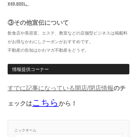
¥49,800)。
③その他宣伝について
飲食店や美容室、エステ、教室などの店舗型ビジネスは掲載料
がお得なかわにしクーポンがおすすめです。
不動産の告知はかわマガ不動産をどうぞ。
情報提供コーナー
すでに記事になっている開店
/
閉店情報
のチ
こちら
ェックは
から！
ニックネーム