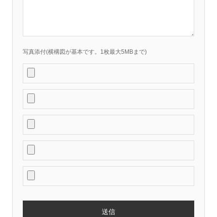
写真添付(横構図が基本です。1枚最大5MBまで)