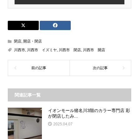
閉店
,
開店・閉店
川西市
,
川西市 イズミヤ
,
川西市 閉店
,
川西市 開店
関連記事一覧
イオンモール猪名川3階のカラー専門店 彩
が閉店したみ...
2025.04.07