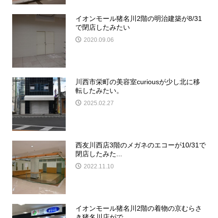
イオンモール猪名川2階の明治建築が8/31
で閉店したみたい
2020.09.06
川西市栄町の美容室curiousが少し北に移
転したみたい。
2025.02.27
西友川西店3階のメガネのエコーが10/31で
閉店したみた...
2022.11.10
イオンモール猪名川2階の着物の京むらさ
き猪名川店がで...