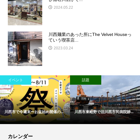
2024.05.22
川西麺業のあった所にThe Velvet Houseっ
ていう喫茶店...
2023.03.24
イベント
話題
川西市で今週末〜お盆始め開催の...
川西市東畦野で旧川西市民病院跡...
カレンダー