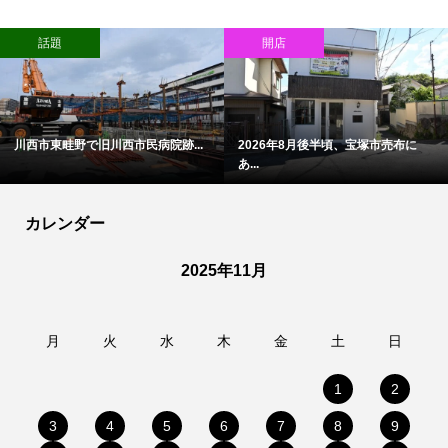
話題
開店
川西市東畦野で旧川西市民病院跡...
2026年8月後半頃、宝塚市売布に
あ...
カレンダー
2025年11月
月
火
水
木
金
土
日
1
2
3
4
5
6
7
8
9