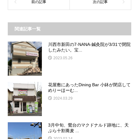
関連記事一覧
川西市新田の7-NANA-鍼灸院が3/31で閉院
したみたい。宝...
2023.05.26
花屋敷にあったDining Bar 小鉢が閉店して
めりーほーむ...
2024.03.29
3月中旬、鶯台のマクドナルド跡地に、天
ぷら十割蕎麦 ...
2023.02.14