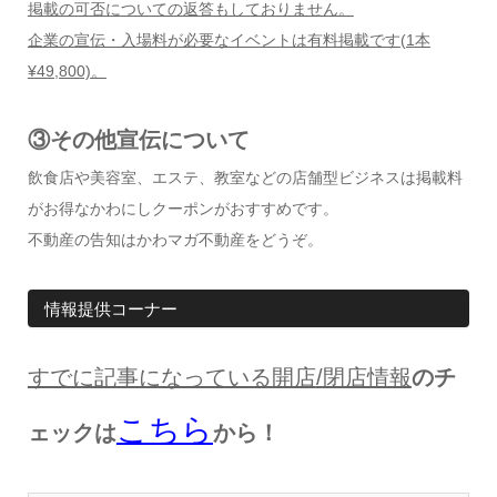
掲載の可否についての返答もしておりません。
企業の宣伝・入場料が必要なイベントは有料掲載です
(1
本
¥49,800)
。
③その他宣伝について
飲食店や美容室、エステ、教室などの店舗型ビジネスは掲載料
がお得なかわにしクーポンがおすすめです。
不動産の告知はかわマガ不動産をどうぞ。
情報提供コーナー
すでに記事になっている開店
/
閉店情報
のチ
こちら
ェックは
から！