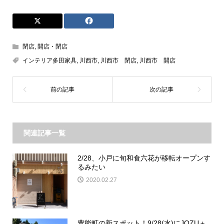
閉店
,
開店・閉店
インテリア多田家具
,
川西市
,
川西市 閉店
,
川西市 開店
関連記事一覧
2/28、小戸に旬和食六花が移転オープンす
るみたい
2020.02.27
豊能町の新スポット！9/28(水)にJOZU＋