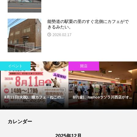
能勢道の駅栗の里のすぐ北側にカフェがで
きるみたい。
2026.02.17
イベント
開店
8月11日(火祝)、猫カフェ・ねこの...
8/7(金)、namcoラソラ川西店がオ...
カレンダー
2025年12月