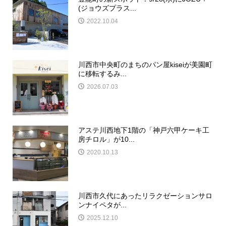
(ジョウズプラス...
2022.10.04
川西市中央町のまちのパン屋kiseiが美園町
に移転するみ...
2026.07.03
アステ川西地下1階の「神戸六甲ケーキ工
房チロル」が10...
2020.10.13
川西市久代にあったリラクゼーションサロ
ンナイペタが...
2025.12.10