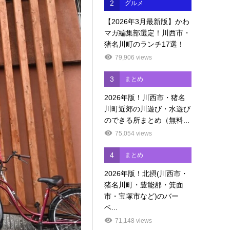
2
グルメ
【2026年3月最新版】かわ
マガ編集部選定！川西市・
猪名川町のランチ17選！
79,906 views
3
まとめ
2026年版！川西市・猪名
川町近郊の川遊び・水遊び
のできる所まとめ（無料...
75,054 views
4
まとめ
2026年版！北摂(川西市・
猪名川町・豊能郡・箕面
市・宝塚市など)のバー
ベ...
71,148 views