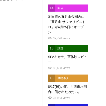
14
開店
池田市の五月山公園内に
「五月山 サファリビスト
ロ」が4月25日にオープ
ン...
37,796 views
15
話題
SPAキセラ川西体験レビュ
ー
36,608 views
16
動物ネタ
8/17(日)の夜、川西市水明
台に熊が出たみたい。
34,933 views