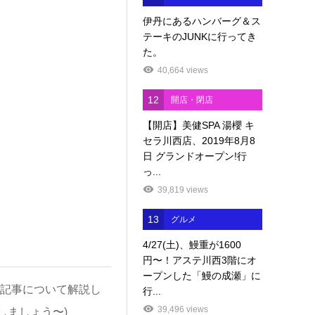
伊丹にあるハンバーグ＆ス
テーキのJUNKに行ってき
た。
40,664 views
12
開店・閉店
【開店】美健SPA 湯櫻 キ
セラ川西店、2019年8月8
日 グランドオープン!行
っ...
39,819 views
13
グルメ
4/27(土)、鰻重が1600
円〜！アステ川西3階にオ
ープンした「鰻の成瀬」に
記事について解説し
行...
39,496 views
しましょう〜)