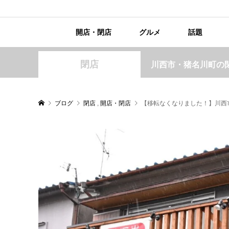
開店・閉店
グルメ
話題
閉店
川西市・猪名川町の
ブログ
閉店
,
開店・閉店
【移転なくなりました！】川西