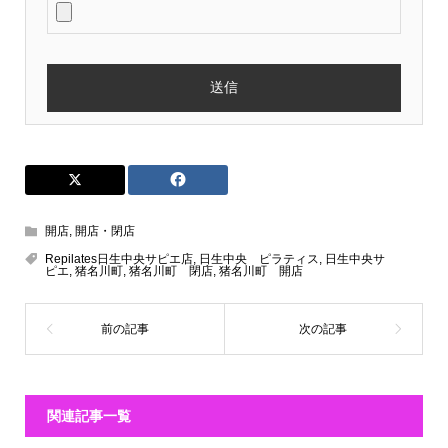
開店
,
開店・閉店
Repilates日生中央サピエ店
,
日生中央 ピラティス
,
日生中央サ
ピエ
,
猪名川町
,
猪名川町 閉店
,
猪名川町 開店
関連記事一覧