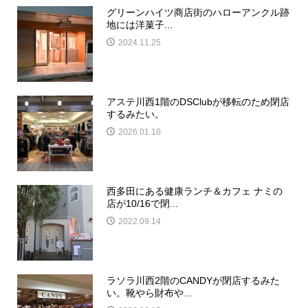
グリーンハイツ商店街のハローアンクル跡
地には洋菓子...
2024.11.25
アステ川西1階のDSClubが移転のため閉店
するみたい。
2026.01.10
西多田にある健康ランチ＆カフェ ナミの
店が10/16で閉...
2022.09.14
ラソラ川西2階のCANDYが閉店するみた
い。靴やら財布や...