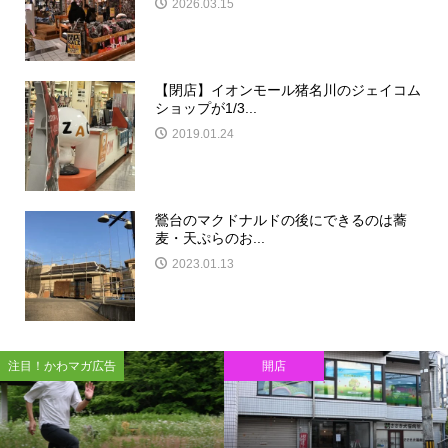
2026.03.15
【閉店】イオンモール猪名川のジェイコム
ショップが1/3...
2019.01.24
鶯台のマクドナルドの後にできるのは蕎
麦・天ぷらのお...
2023.01.13
注目！かわマガ広告
開店