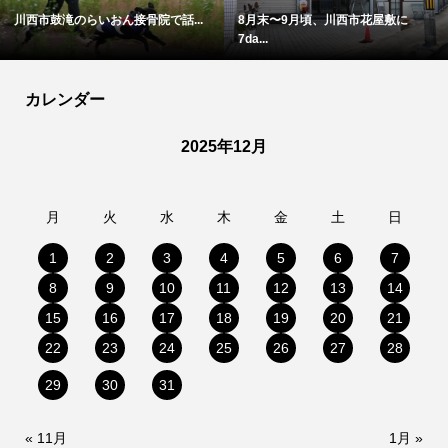
川西市鼓滝のらいおん接骨院で話...
8月末〜9月頃、川西市花屋敷に
7da...
カレンダー
2025年12月
月
火
水
木
金
土
日
1
2
3
4
5
6
7
8
9
10
11
12
13
14
15
16
17
18
19
20
21
22
23
24
25
26
27
28
29
30
31
« 11月
1月 »