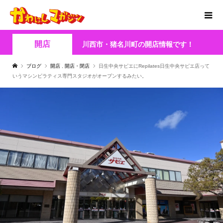
開店
川西市・猪名川町の開店情報です！
ブログ
開店
,
開店・閉店
日生中央サピエにRepilates日生中央サピエ店って
いうマシンピラティス専門スタジオがオープンするみたい。