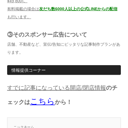
¥49,800)
。
有料掲載の場合は
友だち数6000人以上の公式LINEからの配信
も行います。
③そのスポンサー広告について
店舗、不動産など、宣伝/告知にピッタリな記事制作プランがあ
ります。
情報提供コーナー
すでに記事になっている開店
/
閉店情報
のチ
こちら
ェックは
から！
ニックネーム