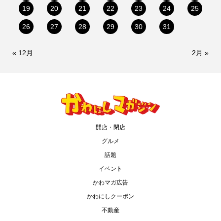
19
20
21
22
23
24
25
26
27
28
29
30
31
« 12月
2月 »
開店・閉店
グルメ
話題
イベント
かわマガ広告
かわにしクーポン
不動産