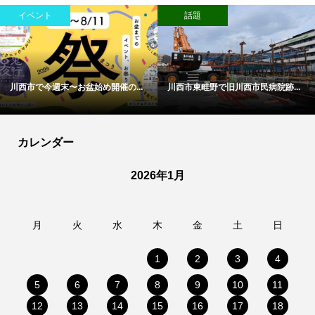
イベント
話題
川西市で今週末〜お盆始め開催の...
川西市東畦野で旧川西市民病院跡...
カレンダー
2026年1月
月
火
水
木
金
土
日
1
2
3
4
5
6
7
8
9
10
11
12
13
14
15
16
17
18