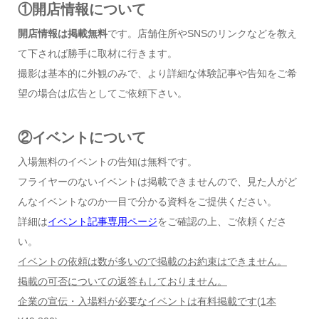
①開店情報について
開店情報は掲載無料
です。店舗住所やSNSのリンクなどを教え
て下されば勝手に取材に行きます。
撮影は基本的に外観のみで、より詳細な体験記事や告知をご希
望の場合は広告としてご依頼下さい。
②イベントについて
入場無料のイベントの告知は無料です。
フライヤーのないイベントは掲載できませんので、見た人がど
んなイベントなのか一目で分かる資料をご提供ください。
詳細は
イベント記事専用ページ
をご確認の上、ご依頼くださ
い。
イベントの依頼は数が多いので掲載のお約束はできません。
掲載の可否についての返答もしておりません。
企業の宣伝・入場料が必要なイベントは有料掲載です
(1
本