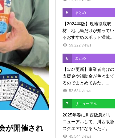
5
まとめ
【2024年版】現地徹底取
材！地元民だけが知ってい
るおすすめスポット満載...
59,222 views
6
まとめ
【1/27更新】事業者向けの
支援金や補助金が色々出て
るのでまとめてみた。...
52,684 views
7
リニューアル
2025年春に川西阪急がリ
ニューアルして、川西阪急
大会が開催され
スクエアになるみたい。
45,544 views