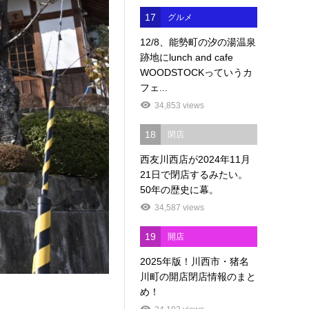
17
グルメ
12/8、能勢町の汐の湯温泉
跡地にlunch and cafe
WOODSTOCKっていうカ
フェ...
34,853 views
18
閉店
西友川西店が2024年11月
21日で閉店するみたい。
50年の歴史に幕。
34,587 views
19
開店
2025年版！川西市・猪名
川町の開店閉店情報のまと
め！