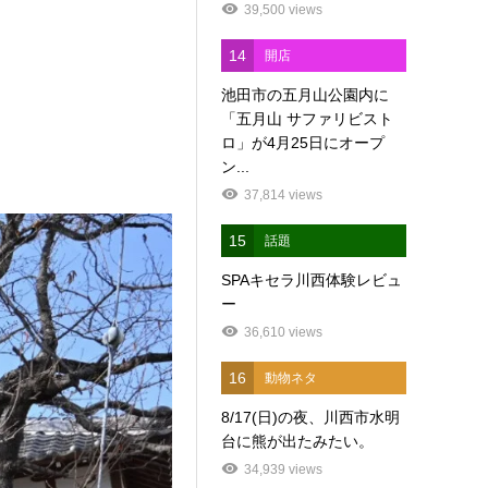
39,500 views
14
開店
池田市の五月山公園内に
「五月山 サファリビスト
ロ」が4月25日にオープ
ン...
37,814 views
15
話題
SPAキセラ川西体験レビュ
ー
36,610 views
16
動物ネタ
8/17(日)の夜、川西市水明
台に熊が出たみたい。
34,939 views