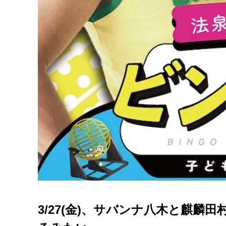
3/27(金)、サバンナ八木と麒麟