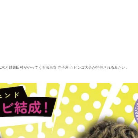
ンナ八木と麒麟田村がやってくる法泉寺 寺子屋 in ビンゴ大会が開催されるみたい。