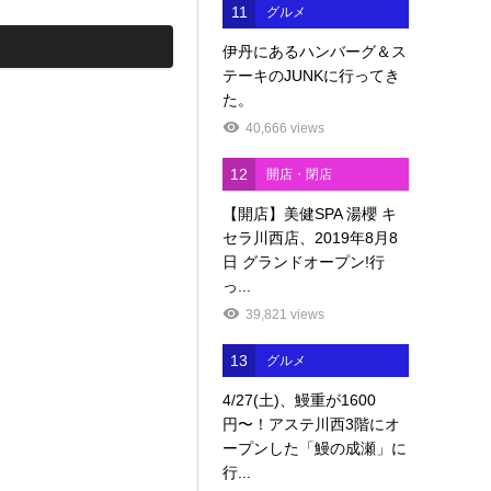
11
グルメ
伊丹にあるハンバーグ＆ス
テーキのJUNKに行ってき
た。
40,666 views
12
開店・閉店
【開店】美健SPA 湯櫻 キ
セラ川西店、2019年8月8
日 グランドオープン!行
っ...
39,821 views
13
グルメ
4/27(土)、鰻重が1600
円〜！アステ川西3階にオ
ープンした「鰻の成瀬」に
行...