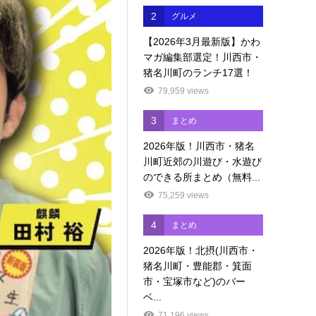
2
グルメ
【2026年3月最新版】かわ
マガ編集部選定！川西市・
猪名川町のランチ17選！
79,959 views
3
まとめ
2026年版！川西市・猪名
川町近郊の川遊び・水遊び
のできる所まとめ（無料...
75,259 views
4
まとめ
2026年版！北摂(川西市・
猪名川町・豊能郡・箕面
市・宝塚市など)のバー
ベ...
71,196 views