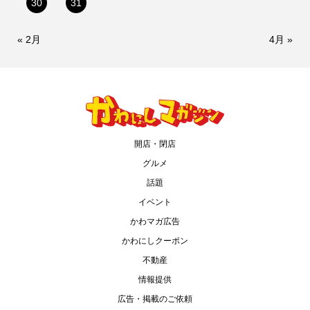
30
31
« 2月
4月 »
開店・閉店
グルメ
話題
イベント
かわマガ広告
かわにしクーポン
不動産
情報提供
広告・掲載のご依頼
情報提供をする！
広告掲載について
ランチ特集！