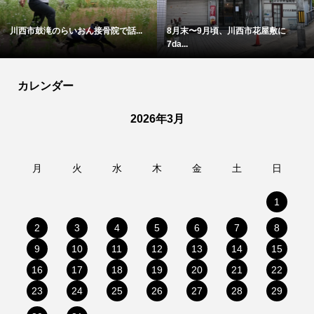
8月末〜9月頃、川西市花屋敷に
アステ川西地下1階のIKKIが7月末...
7da...
カレンダー
2026年3月
月
火
水
木
金
土
日
1
2
3
4
5
6
7
8
9
10
11
12
13
14
15
16
17
18
19
20
21
22
23
24
25
26
27
28
29