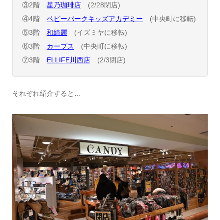
③2階
星乃珈琲店
(2/28閉店)
④4階
ベビーパークキッズアカデミー
(中央町に移転)
⑤3階
和綺麗
(イズミヤに移転)
⑥3階
カーブス
(中央町に移転)
⑦3階
ELLIFE川西店
(2/3閉店)
それぞれ紹介すると…