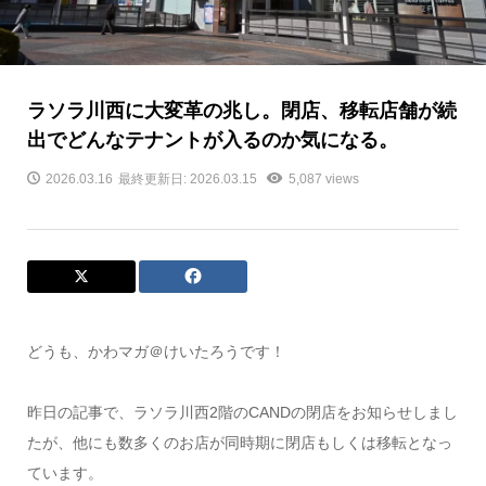
ラソラ川西に大変革の兆し。閉店、移転店舗が続
出でどんなテナントが入るのか気になる。
2026.03.16
最終更新日: 2026.03.15
5,087 views
どうも、かわマガ＠けいたろうです！
昨日の記事で、ラソラ川西2階のCANDの閉店をお知らせしまし
たが、他にも数多くのお店が同時期に閉店もしくは移転となっ
ています。