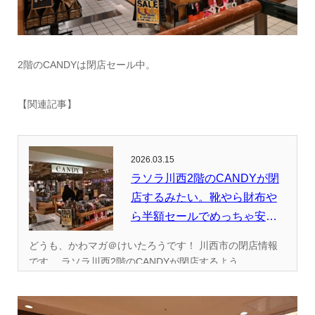
2階のCANDYは閉店セール中。
【関連記事】
2026.03.15
ラソラ川西2階のCANDYが閉
店するみたい。靴やら財布や
ら半額セールでめっちゃ安く
な...
どうも、かわマガ＠けいたろうです！ 川西市の閉店情報
です。 ラソラ川西2階のCANDYが閉店するよう...