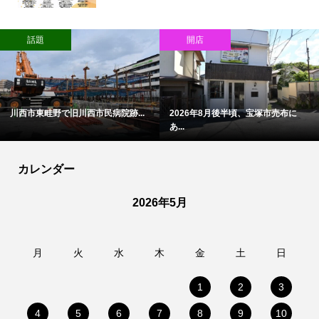
話題
開店
川西市東畦野で旧川西市民病院跡...
2026年8月後半頃、宝塚市売布に
あ...
カレンダー
2026年5月
月
火
水
木
金
土
日
1
2
3
4
5
6
7
8
9
10