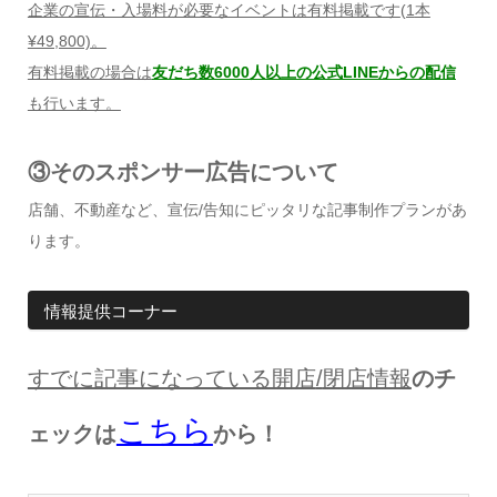
企業の宣伝・入場料が必要なイベントは有料掲載です
(1
本
¥49,800)
。
有料掲載の場合は
友だち数6000人以上の公式LINEからの配信
も行います。
③そのスポンサー広告について
店舗、不動産など、宣伝/告知にピッタリな記事制作プランがあ
ります。
情報提供コーナー
すでに記事になっている開店
/
閉店情報
のチ
こちら
ェックは
から！