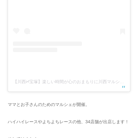
【川西ꗯ宝塚】楽しい時間が心のおまもりに川西マルシェ Little Amulet Marché (@little__amulet__marche)がシェアした投稿
ママとお子さんのためのマルシェが開催。
ハイハイレースやよちよちレースの他、34店舗が出店します！