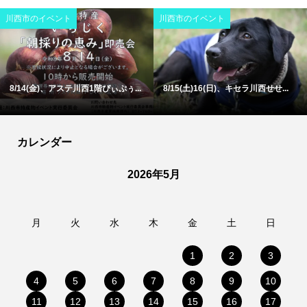
川西市のイベント
川西市のイベント
8/14(金)、アステ川西1階ぴぃぷぅ...
8/15(土)16(日)、キセラ川西せせ...
カレンダー
2026年5月
月
火
水
木
金
土
日
1
2
3
4
5
6
7
8
9
10
11
12
13
14
15
16
17