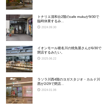
トナリエ清和台2階のcafe mukuが9/30で
臨時休業するみ...
2024.09.30
イオンモール猪名川の焼魚屋さんが6/30で
閉店するみたい。
2025.06.22
ラソラ川西4階のヨガスタジオ・カルド川
西が2/29で閉店...
2024.01.06