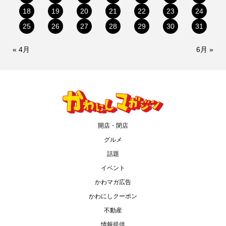
18
19
20
21
22
23
24
25
26
27
28
29
30
31
« 4月
6月 »
開店・閉店
グルメ
話題
イベント
かわマガ広告
かわにしクーポン
不動産
情報提供