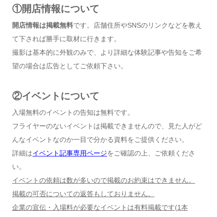
①開店情報について
開店情報は掲載無料
です。店舗住所やSNSのリンクなどを教え
て下されば勝手に取材に行きます。
撮影は基本的に外観のみで、より詳細な体験記事や告知をご希
望の場合は広告としてご依頼下さい。
②イベントについて
入場無料のイベントの告知は無料です。
フライヤーのないイベントは掲載できませんので、見た人がど
んなイベントなのか一目で分かる資料をご提供ください。
詳細は
イベント記事専用ページ
をご確認の上、ご依頼くださ
い。
イベントの依頼は数が多いので掲載のお約束はできません。
掲載の可否についての返答もしておりません。
企業の宣伝・入場料が必要なイベントは有料掲載です
(1
本