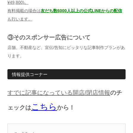
¥49,800)
。
有料掲載の場合は
友だち数6000人以上の公式LINEからの配信
も行います。
③そのスポンサー広告について
店舗、不動産など、宣伝/告知にピッタリな記事制作プランがあ
ります。
情報提供コーナー
すでに記事になっている開店
/
閉店情報
のチ
こちら
ェックは
から！