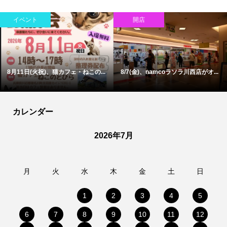
イベント
開店
8月11日(火祝)、猫カフェ・ねこの...
8/7(金)、namcoラソラ川西店がオ...
カレンダー
2026年7月
月
火
水
木
金
土
日
1
2
3
4
5
6
7
8
9
10
11
12