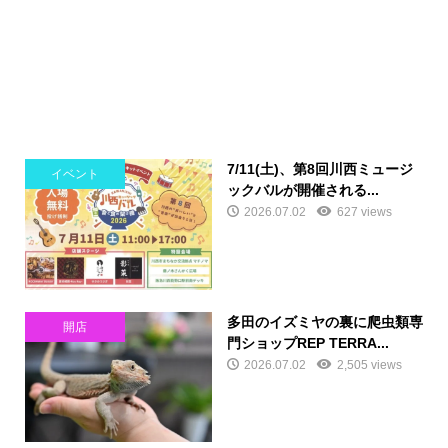
7/11(土)、第8回川西ミュージ
イベント
ックバルが開催される...
2026.07.02
627 views
多田のイズミヤの裏に爬虫類専
開店
門ショップREP TERRA...
2026.07.02
2,505 views