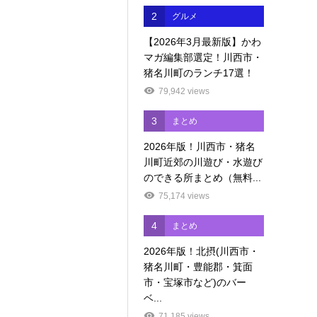
2
グルメ
【2026年3月最新版】かわ
マガ編集部選定！川西市・
猪名川町のランチ17選！
79,942 views
3
まとめ
2026年版！川西市・猪名
川町近郊の川遊び・水遊び
のできる所まとめ（無料...
75,174 views
4
まとめ
2026年版！北摂(川西市・
猪名川町・豊能郡・箕面
市・宝塚市など)のバー
ベ...
71,185 views