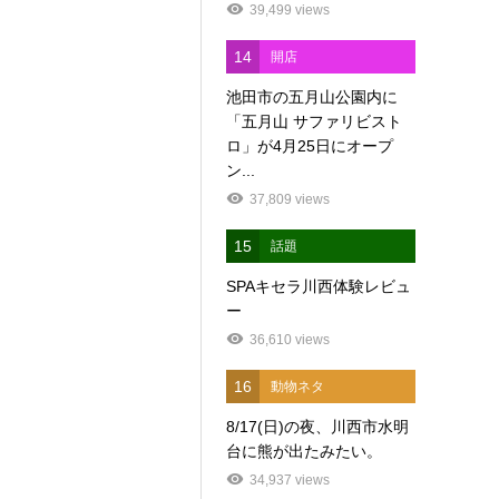
39,499 views
14
開店
池田市の五月山公園内に
「五月山 サファリビスト
ロ」が4月25日にオープ
ン...
37,809 views
15
話題
SPAキセラ川西体験レビュ
ー
36,610 views
16
動物ネタ
8/17(日)の夜、川西市水明
台に熊が出たみたい。
34,937 views