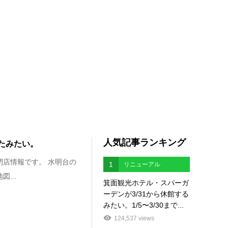
人気記事ランキング
したみたい。
閉店情報です。 水明台の
1
リニューアル
...
箕面観光ホテル・スパーガ
ーデンが3/31から休館する
みたい。1/5〜3/30まで...
124,537 views