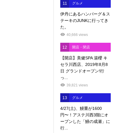
11
グルメ
伊丹にあるハンバーグ＆ス
テーキのJUNKに行ってき
た。
40,666 views
12
開店・閉店
【開店】美健SPA 湯櫻 キ
セラ川西店、2019年8月8
日 グランドオープン!行
っ...
39,821 views
13
グルメ
4/27(土)、鰻重が1600
円〜！アステ川西3階にオ
ープンした「鰻の成瀬」に
行...