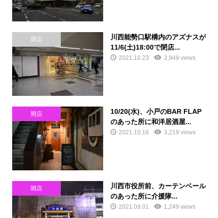
川西能勢口駅構内のアズナスが
閉店
11/6(土)18:00で閉店...
2021.10.23
2,949 views
10/20(水)、小戸のBAR FLAP
開店
のあった所に和洋居酒屋...
2021.10.16
3,219 views
川西市役所前、カーテンベール
開店
のあった所に介援隊...
2021.09.01
1,249 views