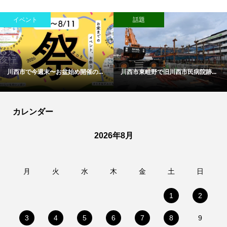
イベント
話題
川西市で今週末〜お盆始め開催の...
川西市東畦野で旧川西市民病院跡...
カレンダー
2026年8月
月
火
水
木
金
土
日
1
2
3
4
5
6
7
8
9