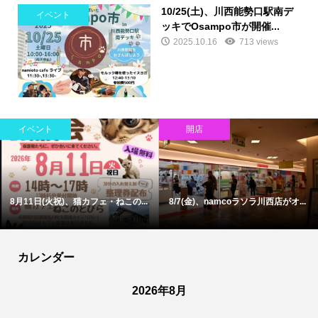
10/25(土)、川西能勢口駅南デ
イベント
ッキでOsampo市が開催...
2025.10.16
713 views
イベント
開店
8月11日(火祝)、猫カフェ・ねこの...
8/7(金)、namcoラソラ川西店がオ...
カレンダー
2026年8月