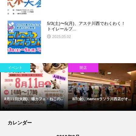
5/3(土)〜5(月)、アステ川西でわくわく！
トイレールプ...
2025.05.02
イベント
開店
8月11日(火祝)、猫カフェ・ねこの...
8/7(金)、namcoラソラ川西店がオ...
カレンダー