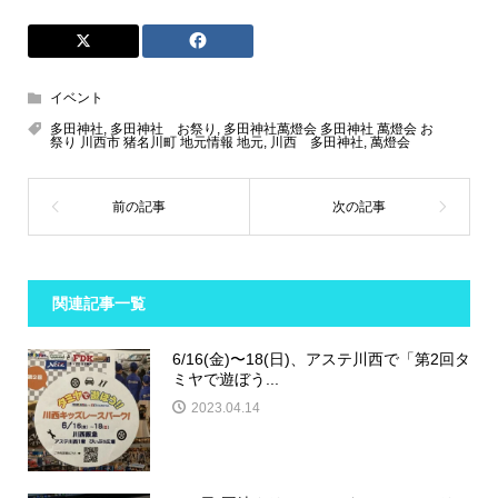
イベント
多田神社
,
多田神社 お祭り
,
多田神社萬燈会 多田神社 萬燈会 お
祭り 川西市 猪名川町 地元情報 地元
,
川西 多田神社
,
萬燈会
関連記事一覧
6/16(金)〜18(日)、アステ川西で「第2回タ
ミヤで遊ぼう...
2023.04.14