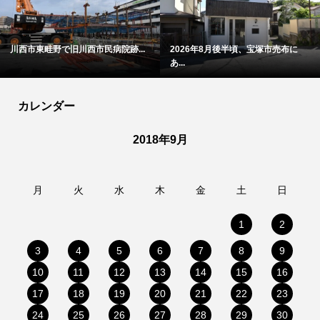
川西市東畦野で旧川西市民病院跡...
2026年8月後半頃、宝塚市売布に
あ...
カレンダー
2018年9月
月
火
水
木
金
土
日
1
2
3
4
5
6
7
8
9
10
11
12
13
14
15
16
17
18
19
20
21
22
23
24
25
26
27
28
29
30