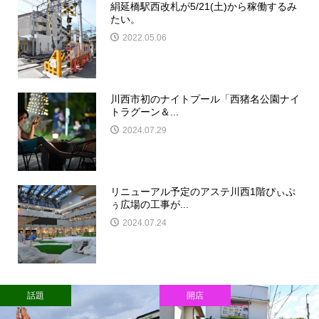
絹延橋駅西改札が5/21(土)から稼働するみ
たい。
2022.05.06
川西市初のナイトプール「西猪名公園ナイ
トラグーン＆...
2024.07.29
リニューアル予定のアステ川西1階ぴぃぷ
ぅ広場の工事が...
2024.07.24
話題
開店