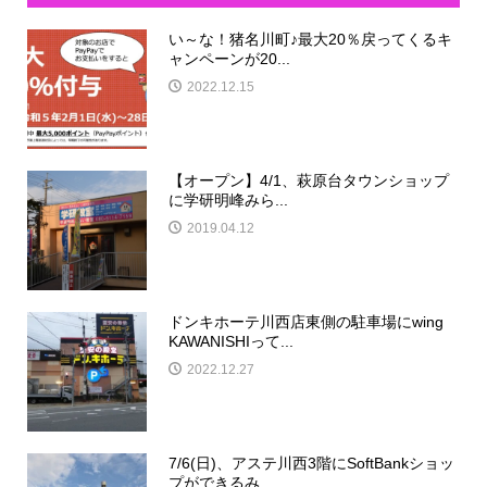
い～な！猪名川町♪最大20％戻ってくるキ
ャンペーンが20...
2022.12.15
【オープン】4/1、萩原台タウンショップ
に学研明峰みら...
2019.04.12
ドンキホーテ川西店東側の駐車場にwing
KAWANISHIって...
2022.12.27
7/6(日)、アステ川西3階にSoftBankショッ
プができるみ...