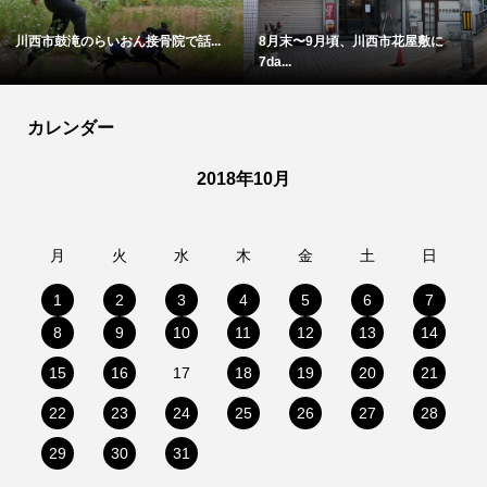
川西市鼓滝のらいおん接骨院で話...
8月末〜9月頃、川西市花屋敷に
7da...
カレンダー
2018年10月
月
火
水
木
金
土
日
1
2
3
4
5
6
7
8
9
10
11
12
13
14
15
16
17
18
19
20
21
22
23
24
25
26
27
28
29
30
31