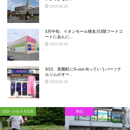
2025.06.20
3月中旬、イオンモール猪名川3階フードコ
ートにあんに...
2022.02.03
3/22、美園町にS-con-fitっていうパーソナ
ルジムがオー...
2020.03.22
注目！かわマガ広告
開店