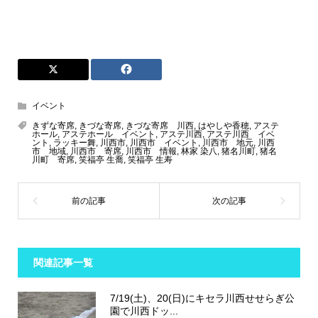
イベント
きずな寄席
,
きづな寄席
,
きづな寄席 川西
,
はやしや香穂
,
アステ
ホール
,
アステホール イベント
,
アステ川西
,
アステ川西 イベ
ント
,
ラッキー舞
,
川西市
,
川西市 イベント
,
川西市 地元
,
川西
市 地域
,
川西市 寄席
,
川西市 情報
,
林家 染八
,
猪名川町
,
猪名
川町 寄席
,
笑福亭 生喬
,
笑福亭 生寿
関連記事一覧
7/19(土)、20(日)にキセラ川西せせらぎ公
園で川西ドッ...