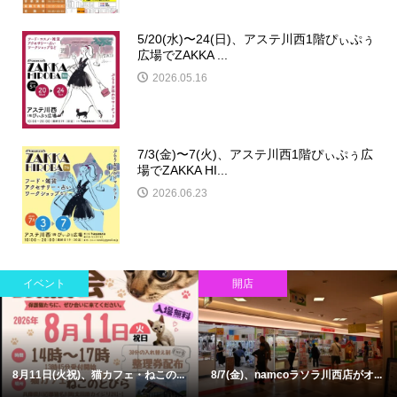
5/20(水)〜24(日)、アステ川西1階ぴぃぷぅ
広場でZAKKA ...
2026.05.16
7/3(金)〜7(火)、アステ川西1階ぴぃぷぅ広
場でZAKKA HI...
2026.06.23
イベント
開店
8月11日(火祝)、猫カフェ・ねこの...
8/7(金)、namcoラソラ川西店がオ...