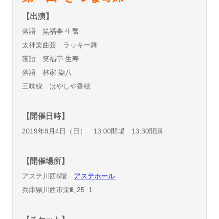
【出演】
落語 笑福亭 生喬
太神楽曲芸 ラッキー舞
落語 笑福亭 生寿
落語 林家 染八
三味線 はやしや香穂
【開催日時】
2019年8月4日（日） 13:00開場 13:30開演
【開催場所】
アステ川西6階
アステホール
兵庫県川西市栄町25−1