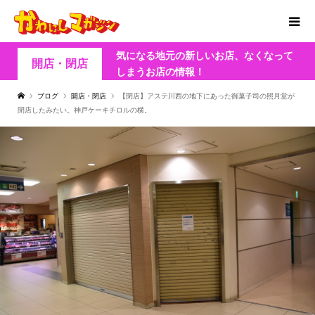
気になる地元の新しいお店、なくなって
開店・閉店
しまうお店の情報！
ブログ
開店・閉店
【閉店】アステ川西の地下にあった御菓子司の照月堂が
閉店したみたい。神戸ケーキチロルの横。