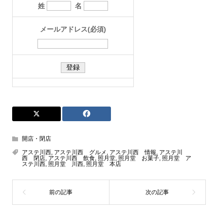
姓
名
メールアドレス(必須)
開店・閉店
アステ川西
,
アステ川西 グルメ
,
アステ川西 情報
,
アステ川
西 閉店
,
アステ川西 飲食
,
照月堂
,
照月堂 お菓子
,
照月堂 ア
ステ川西
,
照月堂 川西
,
照月堂 本店