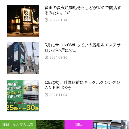
多田の炭火焼肉処そらしどが1/31で閉店す
るみたい。1/2...
2022.01.14
5月にサロンOWLっていう脱毛＆エステサ
ロンが小戸にで...
2024.03.30
12/2(木)、畦野駅前にキックボクシングジ
ムN-FIELD3号...
2021.11.04
注目！かわマガ広告
開店