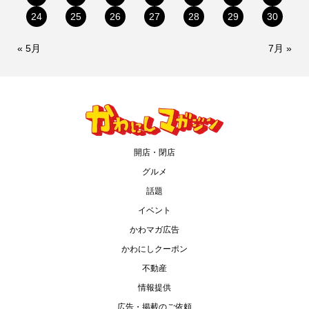
24
25
26
27
28
29
30
« 5月
7月 »
開店・閉店
グルメ
話題
イベント
かわマガ広告
かわにしクーポン
不動産
情報提供
広告・掲載のご依頼