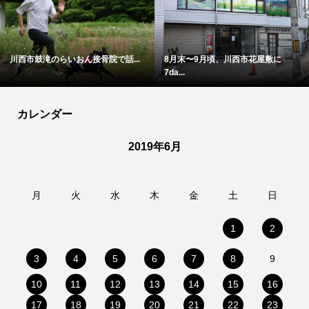
川西市鼓滝のらいおん接骨院で話...
8月末〜9月頃、川西市花屋敷に
7da...
カレンダー
2019年6月
月
火
水
木
金
土
日
1
2
3
4
5
6
7
8
9
10
11
12
13
14
15
16
17
18
19
20
21
22
23