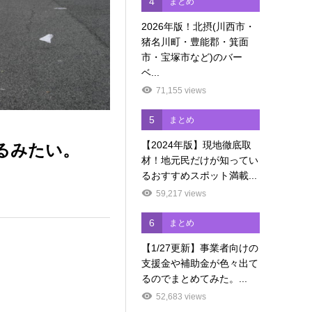
4
まとめ
2026年版！北摂(川西市・
猪名川町・豊能郡・箕面
市・宝塚市など)のバー
ベ...
71,155 views
5
まとめ
【2024年版】現地徹底取
るみたい。
材！地元民だけが知ってい
るおすすめスポット満載...
59,217 views
6
まとめ
【1/27更新】事業者向けの
支援金や補助金が色々出て
るのでまとめてみた。...
52,683 views