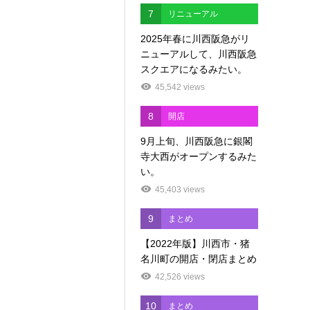
7
リニューアル
2025年春に川西阪急がリ
ニューアルして、川西阪急
スクエアになるみたい。
45,542 views
8
開店
9月上旬、川西阪急に銀閣
寺大西がオープンするみた
い。
45,403 views
9
まとめ
【2022年版】川西市・猪
名川町の開店・閉店まとめ
42,526 views
10
まとめ