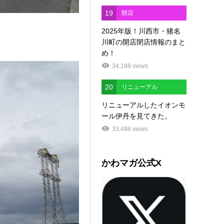
19
開店
2025年版！川西市・猪名
川町の開店閉店情報のまと
め！
34,188 views
20
リニューアル
リニューアルしたイオンモ
ール伊丹を見てきた。
33,498 views
かわマガ公式X