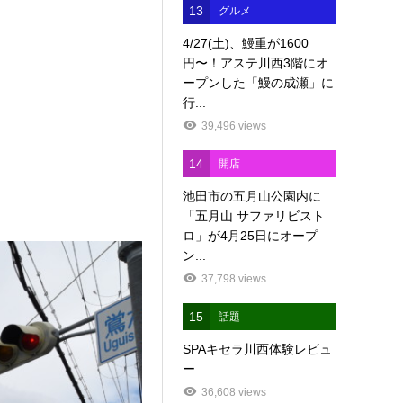
13
グルメ
4/27(土)、鰻重が1600
円〜！アステ川西3階にオ
ープンした「鰻の成瀬」に
行...
39,496 views
14
開店
池田市の五月山公園内に
「五月山 サファリビスト
ロ」が4月25日にオープ
ン...
37,798 views
15
話題
SPAキセラ川西体験レビュ
ー
36,608 views