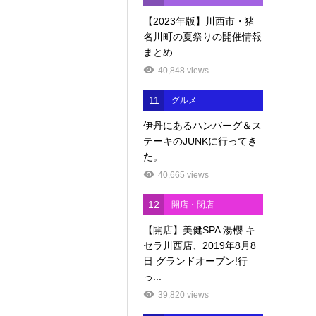
【2023年版】川西市・猪
名川町の夏祭りの開催情報
まとめ
40,848 views
11
グルメ
伊丹にあるハンバーグ＆ス
テーキのJUNKに行ってき
た。
40,665 views
12
開店・閉店
【開店】美健SPA 湯櫻 キ
セラ川西店、2019年8月8
日 グランドオープン!行
っ...
39,820 views