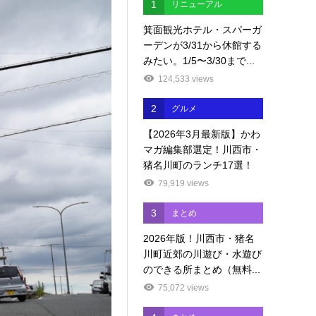
1
リニューアル
箕面観光ホテル・スパーガ
ーデンが3/31から休館する
みたい。1/5〜3/30まで...
124,533 views
2
グルメ
【2026年3月最新版】かわ
マガ編集部選定！川西市・
猪名川町のランチ17選！
79,919 views
3
まとめ
2026年版！川西市・猪名
川町近郊の川遊び・水遊び
のできる所まとめ（無料...
75,072 views