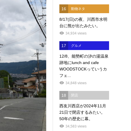
16
動物ネタ
8/17(日)の夜、川西市水明
台に熊が出たみたい。
34,934 views
17
グルメ
12/8、能勢町の汐の湯温泉
跡地にlunch and cafe
WOODSTOCKっていうカ
フェ...
34,848 views
18
閉店
西友川西店が2024年11月
21日で閉店するみたい。
50年の歴史に幕。
34,583 views