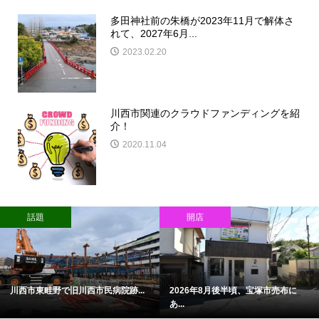
多田神社前の朱橋が2023年11月で解体さ
れて、2027年6月...
2023.02.20
川西市関連のクラウドファンディングを紹
介！
2020.11.04
話題
開店
注
川西市東畦野で旧川西市民病院跡...
2026年8月後半頃、宝塚市売布に
あ...