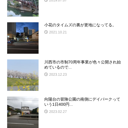
2019.07.07
小花のタイムズの裏が更地になってる。
2021.10.21
川西市の市制70周年事業が色々公開され始
めているので...
2023.12.23
向陽台の冒険公園の南側にデイパークって
いう1日400円...
2023.02.27