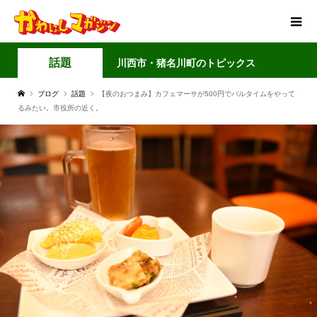
話題
川西市・猪名川町のトピックス
ブログ
話題
【夜のおつまみ】カフェマーサが500円でバルタイムをやって
るみたい。市役所の近く。