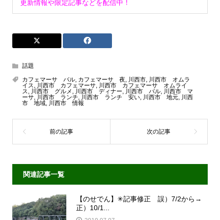
更新情報や限定記事などを配信中！
話題
カフェマーサ バル
,
カフェマーサ 夜
,
川西市
,
川西市 オムラ
イス
,
川西市 カフェマーサ
,
川西市 カフェマーサ オムライ
ス
,
川西市 グルメ
,
川西市 ディナー
,
川西市 バル
,
川西市 マ
ーサ
,
川西市 ランチ
,
川西市 ランチ 安い
,
川西市 地元
,
川西
市 地域
,
川西市 情報
関連記事一覧
【のせでん】✳︎記事修正 誤）7/2から→
正）10/1...