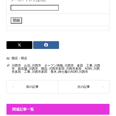
開店・閉店
川西市 お店
,
川西市 オープン情報
,
川西市 多田 工事
,
川西
市 新店舗
,
川西市 開店
,
川西市多田
,
川西市多田 AOKI
,
川西
市多田 工事
,
川西市多田 青木
,
紳士服のAOKI 川西市
関連記事一覧