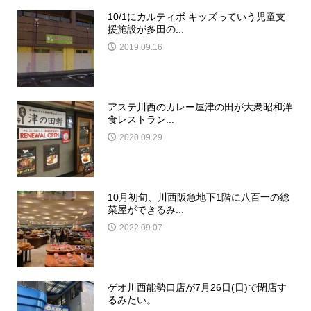
10/1にカルティボ キッズっていう児童支
援施設が多田の...
2019.09.16
アステ川西のカレー屋津の田が大衆昭和洋
食レストラン...
2020.09.29
10月初旬、川西阪急地下1階に八百一の総
菜屋ができるみ...
2022.09.07
ゲオ川西能勢口店が7月26日(日)で閉店す
るみたい。