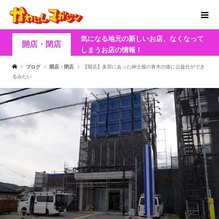
気になる地元の新しいお店、なくなって
開店・閉店
しまうお店の情報！
ブログ
開店・閉店
【開店】多田にあった紳士服の青木の後に公益社ができ
るみたい