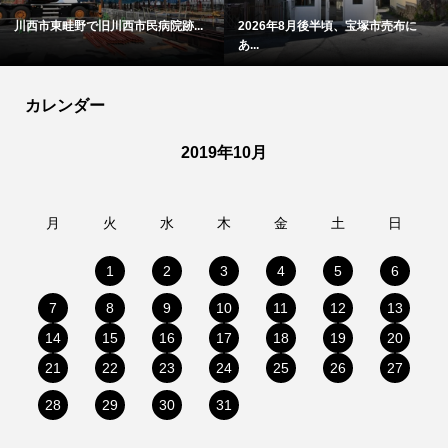
川西市東畦野で旧川西市民病院跡...
2026年8月後半頃、宝塚市売布に
あ...
カレンダー
2019年10月
月
火
水
木
金
土
日
1
2
3
4
5
6
7
8
9
10
11
12
13
14
15
16
17
18
19
20
21
22
23
24
25
26
27
28
29
30
31