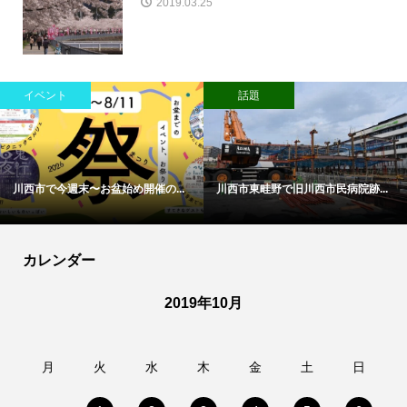
2019.03.25
イベント
話題
川西市で今週末〜お盆始め開催の...
川西市東畦野で旧川西市民病院跡...
カレンダー
2019年10月
月
火
水
木
金
土
日