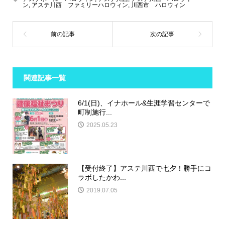
ン
,
アステ川西 ファミリーハロウィン
,
川西市 ハロウィン
関連記事一覧
6/1(日)、イナホール&生涯学習センターで
町制施行...
2025.05.23
【受付終了】アステ川西で七夕！勝手にコ
ラボしたかわ...
2019.07.05