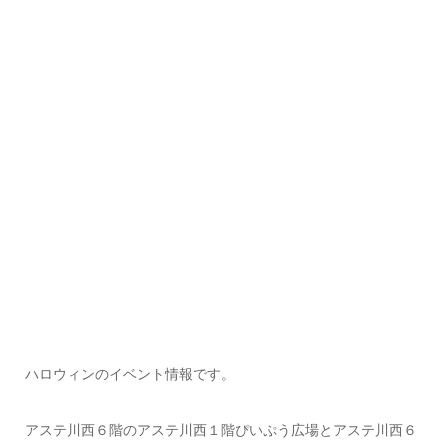
ハロウィンのイベント情報です。
アステ川西６階のアステ川西１階ぴいぷう広場とアステ川西６