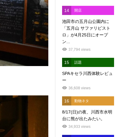
14
開店
池田市の五月山公園内に
「五月山 サファリビスト
ロ」が4月25日にオープ
ン...
37,794 views
15
話題
SPAキセラ川西体験レビュ
ー
36,608 views
16
動物ネタ
8/17(日)の夜、川西市水明
台に熊が出たみたい。
34,933 views