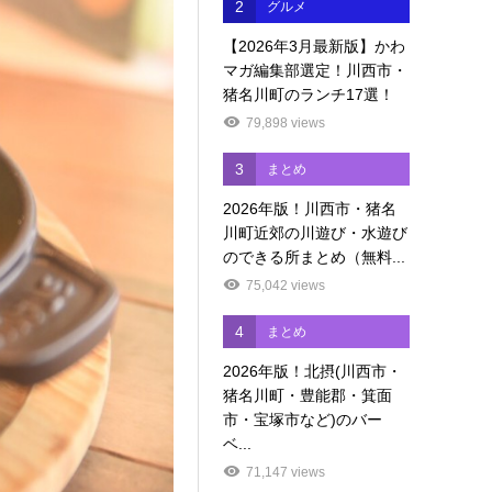
2
グルメ
【2026年3月最新版】かわ
マガ編集部選定！川西市・
猪名川町のランチ17選！
79,898 views
3
まとめ
2026年版！川西市・猪名
川町近郊の川遊び・水遊び
のできる所まとめ（無料...
75,042 views
4
まとめ
2026年版！北摂(川西市・
猪名川町・豊能郡・箕面
市・宝塚市など)のバー
ベ...
71,147 views