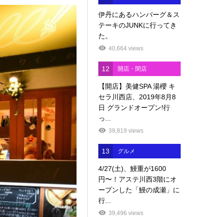
伊丹にあるハンバーグ＆ス
テーキのJUNKに行ってき
た。
40,664 views
12
開店・閉店
【開店】美健SPA 湯櫻 キ
セラ川西店、2019年8月8
日 グランドオープン!行
っ...
39,819 views
13
グルメ
4/27(土)、鰻重が1600
円〜！アステ川西3階にオ
ープンした「鰻の成瀬」に
行...
39,496 views