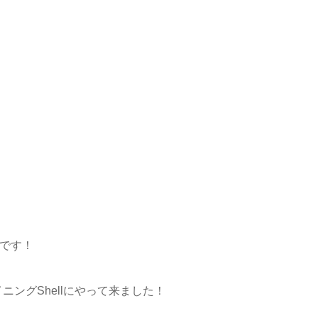
②です！
ングShellにやって来ました！