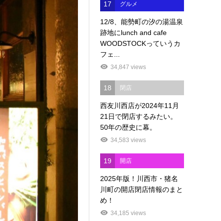
17
グルメ
12/8、能勢町の汐の湯温泉
跡地にlunch and cafe
WOODSTOCKっていうカ
フェ...
34,847 views
18
閉店
西友川西店が2024年11月
21日で閉店するみたい。
50年の歴史に幕。
34,583 views
19
開店
2025年版！川西市・猪名
川町の開店閉店情報のまと
め！
34,185 views