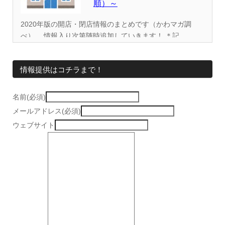
順）～
2020年版の開店・閉店情報のまとめです（かわマガ調
べ）。 情報入り次第随時追加していきます！ ＊記...
情報提供はコチラまで！
名前(必須)
メールアドレス(必須)
ウェブサイト
情報提供をする！
広告掲載について
ランチ特集！