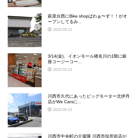
萩原台西にBike shopぱわぁ〜ず！！がオ
ープンしてるみ...
2020.09.22
3/14(金)、イオンモール猪名川の1階に銀
座コージーコー...
2025.03.23
川西市久代にあったビッグモーター北伊丹
店がWe Carsに...
2025.06.15
川西市中央町の介援隊 川西市役所前店が