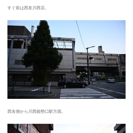
すぐ前は西友川西店。
西友側から川西能勢口駅方面。