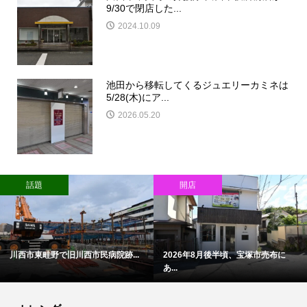
9/30で閉店した...
2024.10.09
池田から移転してくるジュエリーカミネは
5/28(木)にア...
2026.05.20
話題
開店
川西市東畦野で旧川西市民病院跡...
2026年8月後半頃、宝塚市売布に
あ...