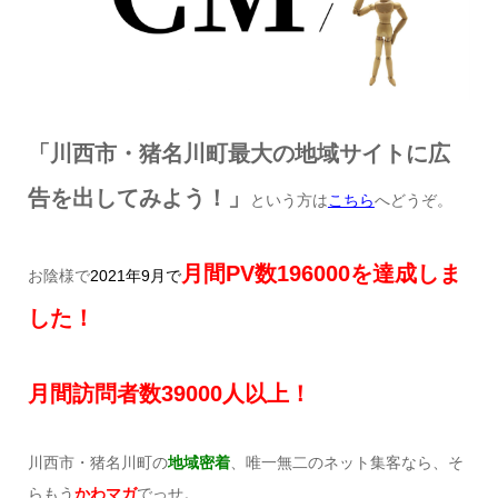
「川西市・猪名川町最大の地域サイトに広
告を出してみよう！」
という方は
こちら
へどうぞ。
月間
PV
数
196000
を達成しま
お陰様で
2021
年
9
月で
した！
月間訪問者数
39000
人以上！
川西市・猪名川町の
地域密着
、唯一無二のネット集客なら、そ
らもう
かわマガ
でっせ。