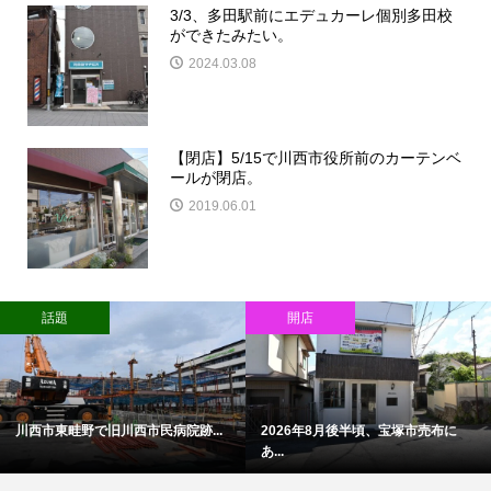
3/3、多田駅前にエデュカーレ個別多田校
ができたみたい。
2024.03.08
【閉店】5/15で川西市役所前のカーテンベ
ールが閉店。
2019.06.01
話題
開店
川西市東畦野で旧川西市民病院跡...
2026年8月後半頃、宝塚市売布に
あ...