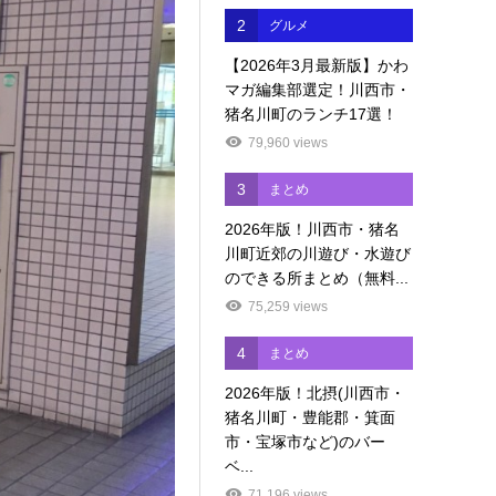
2
グルメ
【2026年3月最新版】かわ
マガ編集部選定！川西市・
猪名川町のランチ17選！
79,960 views
3
まとめ
2026年版！川西市・猪名
川町近郊の川遊び・水遊び
のできる所まとめ（無料...
75,259 views
4
まとめ
2026年版！北摂(川西市・
猪名川町・豊能郡・箕面
市・宝塚市など)のバー
ベ...
71,196 views