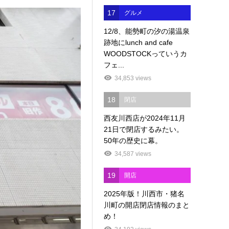
17
グルメ
12/8、能勢町の汐の湯温泉
跡地にlunch and cafe
WOODSTOCKっていうカ
フェ...
34,853 views
18
閉店
西友川西店が2024年11月
21日で閉店するみたい。
50年の歴史に幕。
34,587 views
19
開店
2025年版！川西市・猪名
川町の開店閉店情報のまと
め！