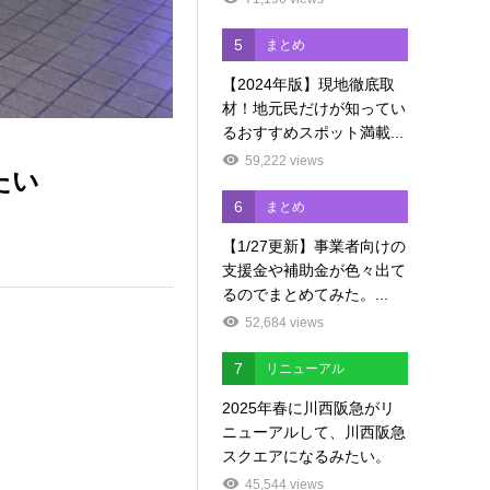
5
まとめ
【2024年版】現地徹底取
材！地元民だけが知ってい
るおすすめスポット満載...
59,222 views
たい
6
まとめ
【1/27更新】事業者向けの
支援金や補助金が色々出て
るのでまとめてみた。...
52,684 views
7
リニューアル
2025年春に川西阪急がリ
ニューアルして、川西阪急
スクエアになるみたい。
45,544 views