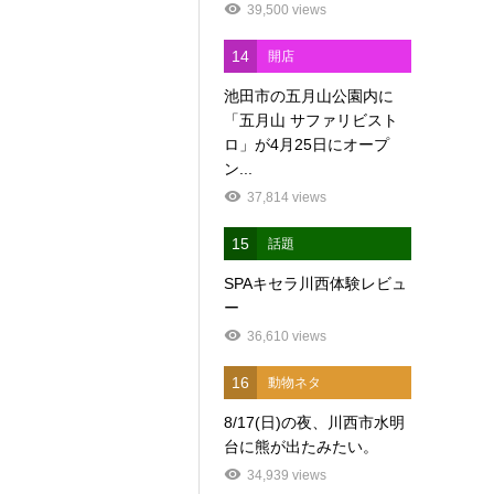
39,500 views
14
開店
池田市の五月山公園内に
「五月山 サファリビスト
ロ」が4月25日にオープ
ン...
37,814 views
15
話題
SPAキセラ川西体験レビュ
ー
36,610 views
16
動物ネタ
8/17(日)の夜、川西市水明
台に熊が出たみたい。
34,939 views