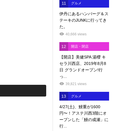
11
グルメ
伊丹にあるハンバーグ＆ス
テーキのJUNKに行ってき
た。
40,666 views
12
開店・閉店
【開店】美健SPA 湯櫻 キ
セラ川西店、2019年8月8
日 グランドオープン!行
っ...
39,821 views
13
グルメ
4/27(土)、鰻重が1600
円〜！アステ川西3階にオ
ープンした「鰻の成瀬」に
行...