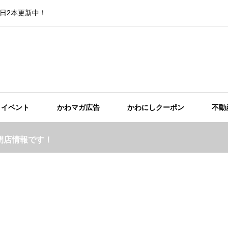
日2本更新中！
イベント
かわマガ広告
かわにしクーポン
不動
閉店情報です！