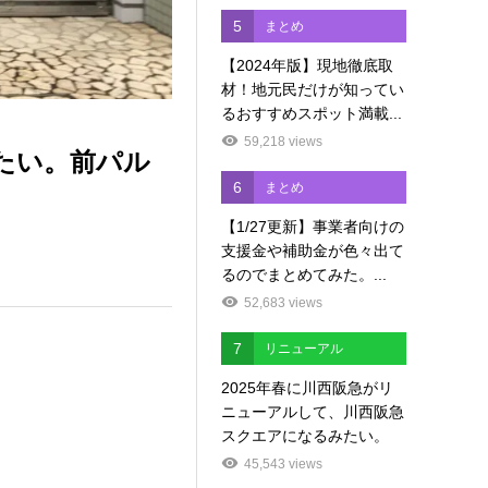
5
まとめ
【2024年版】現地徹底取
材！地元民だけが知ってい
るおすすめスポット満載...
59,218 views
たい。前パル
6
まとめ
【1/27更新】事業者向けの
支援金や補助金が色々出て
るのでまとめてみた。...
52,683 views
7
リニューアル
2025年春に川西阪急がリ
ニューアルして、川西阪急
スクエアになるみたい。
45,543 views