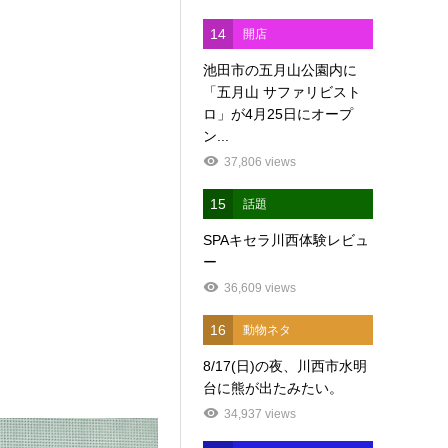
14
開店
池田市の五月山公園内に
「五月山 サファリビスト
ロ」が4月25日にオープ
ン...
37,806 views
15
話題
SPAキセラ川西体験レビュ
ー
36,609 views
16
動物ネタ
8/17(日)の夜、川西市水明
台に熊が出たみたい。
34,937 views