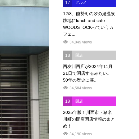
17
グルメ
12/8、能勢町の汐の湯温泉
跡地にlunch and cafe
WOODSTOCKっていうカ
フェ...
34,849 views
18
閉店
西友川西店が2024年11月
21日で閉店するみたい。
50年の歴史に幕。
34,584 views
19
開店
2025年版！川西市・猪名
川町の開店閉店情報のまと
め！
34,190 views