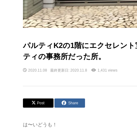
パルティK2の1階にエクセレン
ティの事務所だった所。
2020.11.08
最終更新日: 2020.11.8
1,431 views
Post
Share
は〜いどうも！