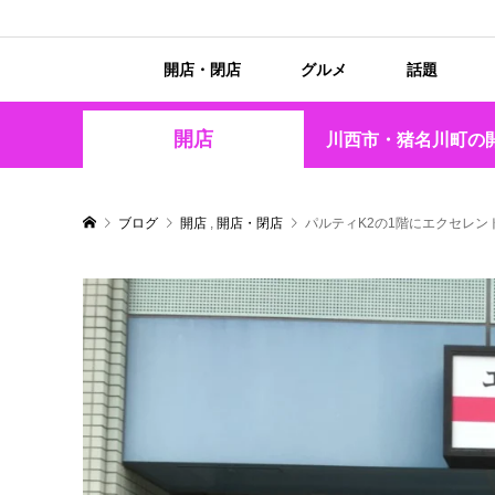
開店・閉店
グルメ
話題
開店
川西市・猪名川町の
ブログ
開店
,
開店・閉店
パルティK2の1階にエクセレ