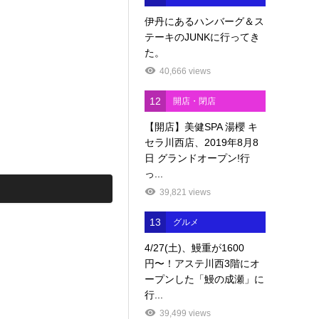
伊丹にあるハンバーグ＆ス
テーキのJUNKに行ってき
た。
40,666 views
12
開店・閉店
【開店】美健SPA 湯櫻 キ
セラ川西店、2019年8月8
日 グランドオープン!行
っ...
39,821 views
13
グルメ
4/27(土)、鰻重が1600
円〜！アステ川西3階にオ
ープンした「鰻の成瀬」に
行...
39,499 views