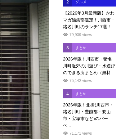
2
グルメ
【2026年3月最新版】かわ
マガ編集部選定！川西市・
猪名川町のランチ17選！
79,939 views
3
まとめ
2026年版！川西市・猪名
川町近郊の川遊び・水遊び
のできる所まとめ（無料...
75,142 views
4
まとめ
2026年版！北摂(川西市・
猪名川町・豊能郡・箕面
市・宝塚市など)のバー
ベ...
71,171 views