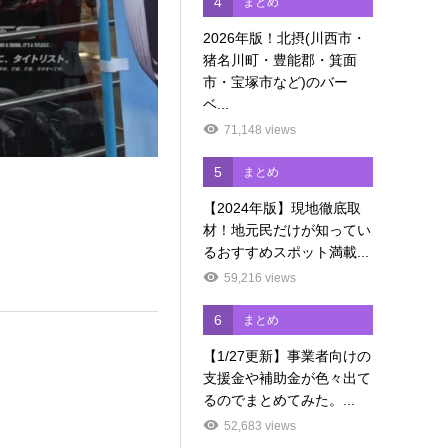
4
まとめ
2026年版！北摂(川西市・
猪名川町・豊能郡・箕面
市・宝塚市など)のバー
ベ...
71,148 views
5
まとめ
【2024年版】現地徹底取
材！地元民だけが知ってい
るおすすめスポット満載...
59,216 views
6
まとめ
【1/27更新】事業者向けの
支援金や補助金が色々出て
るのでまとめてみた。...
52,683 views