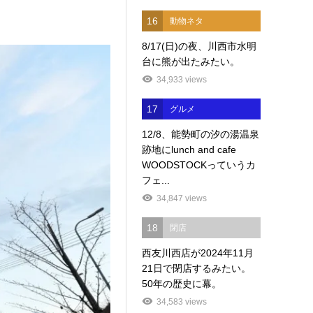
16
動物ネタ
8/17(日)の夜、川西市水明
台に熊が出たみたい。
34,933 views
17
グルメ
12/8、能勢町の汐の湯温泉
跡地にlunch and cafe
WOODSTOCKっていうカ
フェ...
34,847 views
18
閉店
西友川西店が2024年11月
21日で閉店するみたい。
50年の歴史に幕。
34,583 views