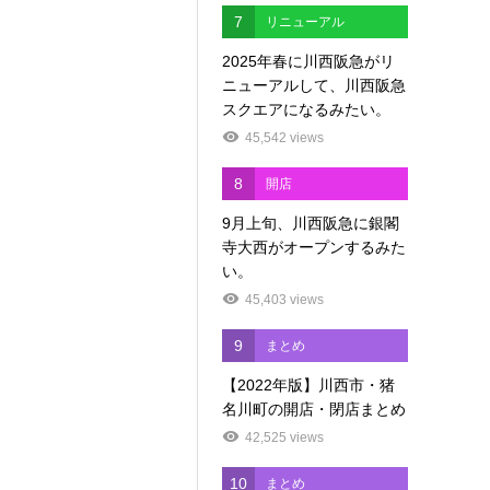
7
リニューアル
2025年春に川西阪急がリ
ニューアルして、川西阪急
スクエアになるみたい。
45,542 views
8
開店
9月上旬、川西阪急に銀閣
寺大西がオープンするみた
い。
45,403 views
9
まとめ
【2022年版】川西市・猪
名川町の開店・閉店まとめ
42,525 views
10
まとめ