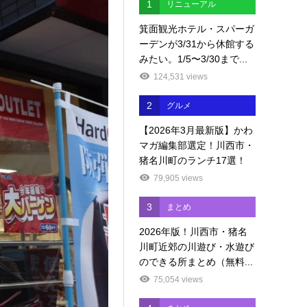
1
リニューアル
箕面観光ホテル・スパーガ
ーデンが3/31から休館する
みたい。1/5〜3/30まで...
124,531 views
2
グルメ
【2026年3月最新版】かわ
マガ編集部選定！川西市・
猪名川町のランチ17選！
79,905 views
3
まとめ
2026年版！川西市・猪名
川町近郊の川遊び・水遊び
のできる所まとめ（無料...
75,054 views