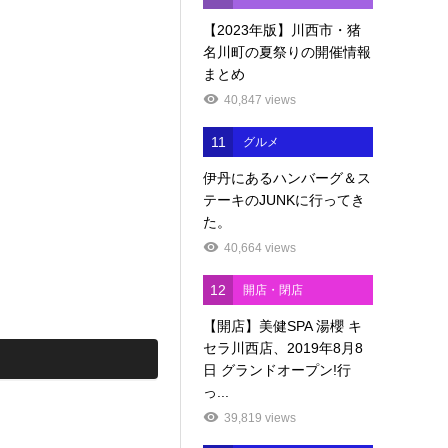
【2023年版】川西市・猪
名川町の夏祭りの開催情報
まとめ
40,847 views
11
グルメ
伊丹にあるハンバーグ＆ス
テーキのJUNKに行ってき
た。
40,664 views
12
開店・閉店
【開店】美健SPA 湯櫻 キ
セラ川西店、2019年8月8
日 グランドオープン!行
っ...
39,819 views