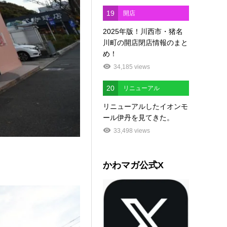
19
開店
2025年版！川西市・猪名
川町の開店閉店情報のまと
め！
34,185 views
20
リニューアル
リニューアルしたイオンモ
ール伊丹を見てきた。
33,498 views
かわマガ公式X