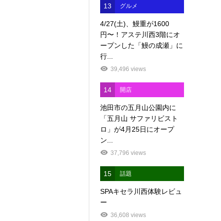
13
グルメ
4/27(土)、鰻重が1600
円〜！アステ川西3階にオ
ープンした「鰻の成瀬」に
行...
39,496 views
14
開店
池田市の五月山公園内に
「五月山 サファリビスト
ロ」が4月25日にオープ
ン...
37,796 views
15
話題
SPAキセラ川西体験レビュ
ー
36,608 views