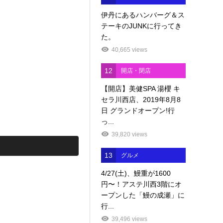
伊丹にあるハンバーグ＆ス
テーキのJUNKに行ってき
た。
40,665 views
12
開店・閉店
【開店】美健SPA 湯櫻 キ
セラ川西店、2019年8月8
日 グランドオープン!行
っ...
39,820 views
13
グルメ
4/27(土)、鰻重が1600
円〜！アステ川西3階にオ
ープンした「鰻の成瀬」に
行...
39,496 views