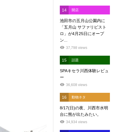
14
開店
池田市の五月山公園内に
「五月山 サファリビスト
ロ」が4月25日にオープ
ン...
37,798 views
15
話題
SPAキセラ川西体験レビュ
ー
36,608 views
16
動物ネタ
8/17(日)の夜、川西市水明
台に熊が出たみたい。
34,934 views