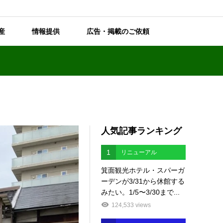
産
情報提供
広告・掲載のご依頼
人気記事ランキング
1
リニューアル
箕面観光ホテル・スパーガ
ーデンが3/31から休館する
みたい。1/5〜3/30まで...
124,533 views