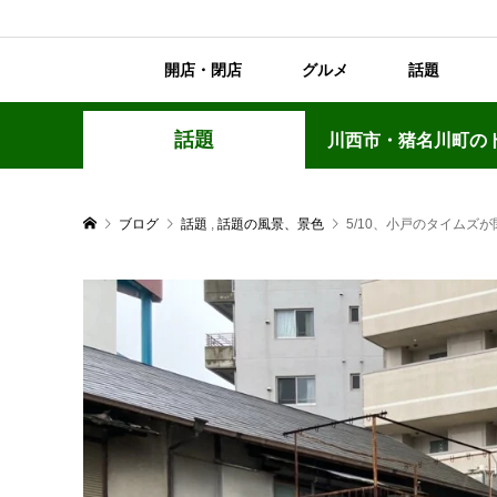
開店・閉店
グルメ
話題
話題
川西市・猪名川町の
ブログ
話題
,
話題の風景、景色
5/10、小戸のタイムズ