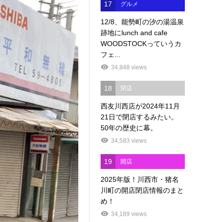
17
グルメ
12/8、能勢町の汐の湯温泉
跡地にlunch and cafe
WOODSTOCKっていうカ
フェ...
34,848 views
18
閉店
西友川西店が2024年11月
21日で閉店するみたい。
50年の歴史に幕。
34,583 views
19
開店
2025年版！川西市・猪名
川町の開店閉店情報のまと
め！
34,189 views