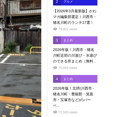
2
グルメ
【2026年3月最新版】かわ
マガ編集部選定！川西市・
猪名川町のランチ17選！
79,922 views
3
まとめ
2026年版！川西市・猪名
川町近郊の川遊び・水遊び
のできる所まとめ（無料...
75,083 views
4
まとめ
2026年版！北摂(川西市・
猪名川町・豊能郡・箕面
市・宝塚市など)のバー
ベ...
71,160 views