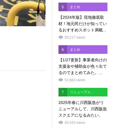
5
まとめ
【2024年版】現地徹底取
材！地元民だけが知ってい
るおすすめスポット満載...
59,217 views
6
まとめ
【1/27更新】事業者向けの
支援金や補助金が色々出て
るのでまとめてみた。...
52,683 views
7
リニューアル
2025年春に川西阪急がリ
ニューアルして、川西阪急
スクエアになるみたい。
45,543 views