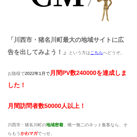
「川西市・猪名川町最大の地域サイトに広
告を出してみよう！」
という方は
こちら
へどうぞ。
月間
PV
数240
000を達成しま
お陰様で
2022年1月で
した！
月間訪問者数50
000
人以上！
川西市・猪名川町の
地域密着
、唯一無二のネット集客なら、そ
らもう
かわマガ
でっせ。