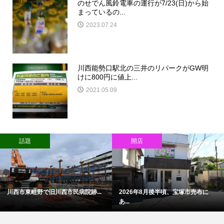
のせでん風鈴電車の運行が7/23(日)から始
まっているの...
2023.07.24
川西能勢口駅北の三井のリパークがGW明
けに800円に値上...
2021.05.09
話題
開店
川西市東畦野で旧川西市民病院跡...
2026年8月後半頃、宝塚市売布に
あ...