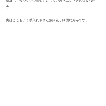
最近は「モルックの聖地」としての盛り上がりを見せる満願
寺。
実はここもよく手入れされた紫陽花が綺麗なお寺です。