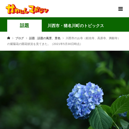
話題
川西市・猪名川町のトピックス
ブログ
話題
,
話題の風景、景色
川西市のお寺（頼光寺、高原寺、満願寺）
の紫陽花の開花状況を見てきた。（2021年5月30日時点）