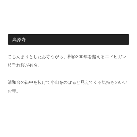
高原寺
こじんまりとしたお寺ながら、樹齢300年を超えるエドヒガン
枝垂れ桜が有名。
清和台の街中を抜けて小山をのぼると見えてくる気持ちのいい
お寺。