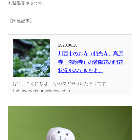
も紫陽花ネタです。
【関連記事】
2020.06.16
川西市のお寺（頼光寺、高原
寺、満願寺）の紫陽花の開花
状況をみてきたよ。
はい、こんにちは！ かわマガ＠けいたろうです。
(adsbygoogle = window.adsb...