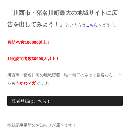
「川西市・猪名川町最大の地域サイトに広
告を出してみよう！」
という方は
こちら
へどうぞ。
月間
PV
数
100000
以上！
月間訪問者数
30000
人以上！
川西市・猪名川町の地域密着、唯一無二のネット集客なら、そ
らもう
かわマガ
でっせ。
読者登録はこちら！
毎朝記事更新のお知らせが届きます！