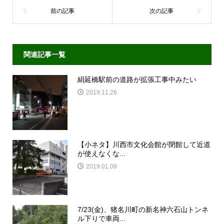
関連記事一覧
絹延橋駅前の道路が拡張工事中みたい
2019.11.26
【小ネタ】川西市文化会館が閉館して近道
が使えなくな...
2019.01.09
7/23(金)、猪名川町の新名神六石山トンネ
ル下りで車両...