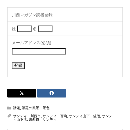
川西マガジン読者登録
姓
名
メールアドレス(必須)
話題
,
話題の風景、景色
サンディ 川西市
,
サンディ 百均
,
サンディ山下 値段
,
サンデ
ィ山下店
,
川西市 サンディ