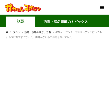
話題
川西市・猪名川町のトピックス
ブログ
話題
,
話題の風景、景色
6/26オープン！山下のサンディに行ってみ
たら大行列ですごかった。肉処かないちのお肉も買ってみた！