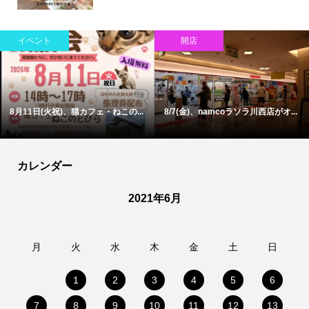
イベント
話題
川西市で今週末〜お盆始め開催の...
川西市東畦野で旧川西市民病院跡...
カレンダー
2021年6月
月
火
水
木
金
土
日
1
2
3
4
5
6
7
8
9
10
11
12
13