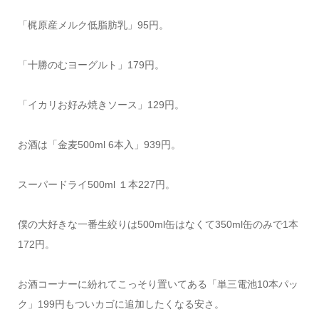
「梶原産メルク低脂肪乳」95円。
「十勝のむヨーグルト」179円。
「イカリお好み焼きソース」129円。
お酒は「金麦500ml 6本入」939円。
スーパードライ500ml １本227円。
僕の大好きな一番生絞りは500ml缶はなくて350ml缶のみで1本
172円。
お酒コーナーに紛れてこっそり置いてある「単三電池10本パッ
ク」199円もついカゴに追加したくなる安さ。