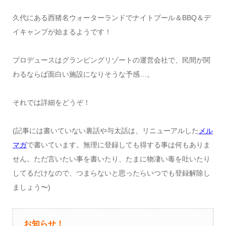
久代にある西猪名ウォーターランドでナイトプール＆BBQ＆デ
イキャンプが始まるようです！
プロデュースはグランピングリゾートの運営会社で、民間が関
わるならば面白い施設になりそうな予感…。
それでは詳細をどうぞ！
(記事には書いていない裏話や与太話は、リニューアルした
メル
マガ
で書いています。無理に登録しても得する事は何もありま
せん。ただ言いたい事を書いたり、たまに物凄い毒を吐いたり
してるだけなので、つまらないと思ったらいつでも登録解除し
ましょう〜)
お知らせ！