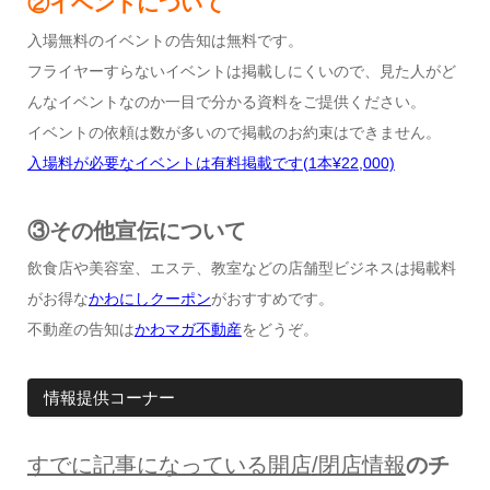
②イベントについて
入場無料のイベントの告知は無料です。
フライヤーすらないイベントは掲載しにくいので、見た人がど
んなイベントなのか一目で分かる資料をご提供ください。
イベントの依頼は数が多いので掲載のお約束はできません。
入場料が必要なイベントは有料掲載です
(1
本
¥22,000)
③その他宣伝について
飲食店や美容室、エステ、教室などの店舗型ビジネスは掲載料
がお得な
かわにしクーポン
がおすすめです。
不動産の告知は
かわマガ不動産
をどうぞ。
情報提供コーナー
すでに記事になっている開店
/
閉店情報
のチ