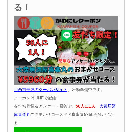
る！
川西市最強のクーポンサイト
、始動準備中です。
クーポンはLINEで配信！
友だち登録＆アンケート回答で、
50
人に
1
人
、
大衆居酒
屋喜楽丸
のおまかせコースペア食事券5960円分が当た
る！