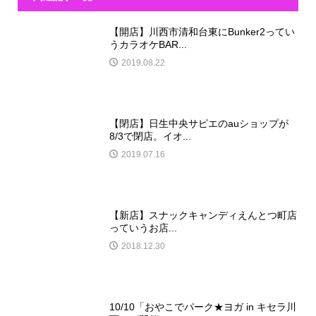
【開店】川西市清和台東にBunker2ってい
うカラオケBAR...
2019.08.22
【閉店】日生中央サピエのauショップが
8/3で閉店。イオ...
2019.07.16
【新店】スナックキャンディえんとつ町店
っていうお店...
2018.12.30
10/10「おやこでパーク★ヨガ in キセラ川