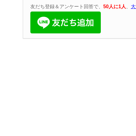
友だち登録＆アンケート回答で、
50
人に
1
人
、
大