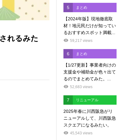
5
まとめ
【2024年版】現地徹底取
材！地元民だけが知ってい
るおすすめスポット満載...
催されるみた
59,217 views
6
まとめ
【1/27更新】事業者向けの
支援金や補助金が色々出て
るのでまとめてみた。...
52,683 views
7
リニューアル
2025年春に川西阪急がリ
ニューアルして、川西阪急
スクエアになるみたい。
45,543 views