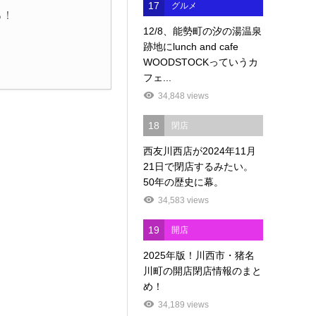
17
グルメ
る！
12/8、能勢町の汐の湯温泉
跡地にlunch and cafe
WOODSTOCKっていうカ
フェ...
34,848 views
18
閉店
西友川西店が2024年11月
21日で閉店するみたい。
50年の歴史に幕。
34,583 views
19
開店
2025年版！川西市・猪名
川町の開店閉店情報のまと
め！
34,189 views