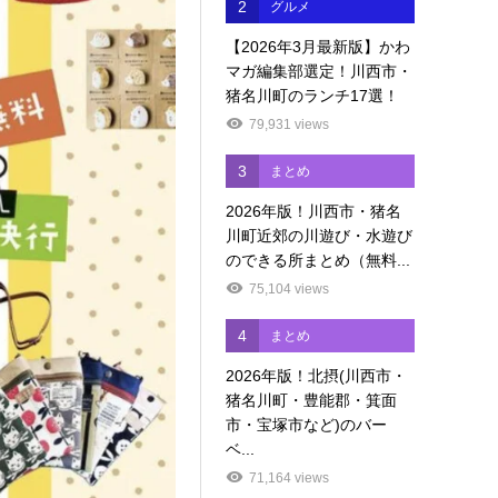
2
グルメ
【2026年3月最新版】かわ
マガ編集部選定！川西市・
猪名川町のランチ17選！
79,931 views
3
まとめ
2026年版！川西市・猪名
川町近郊の川遊び・水遊び
のできる所まとめ（無料...
75,104 views
4
まとめ
2026年版！北摂(川西市・
猪名川町・豊能郡・箕面
市・宝塚市など)のバー
ベ...
71,164 views