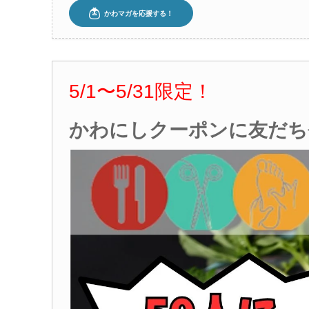
5/1
〜5
/31
限定！
かわにしクーポンに友だち