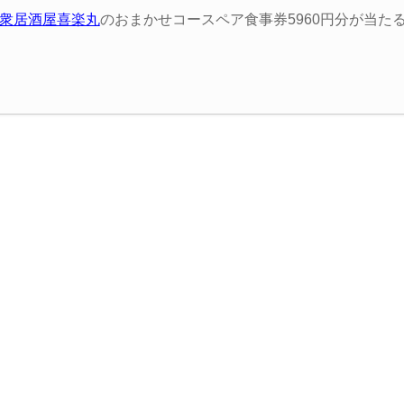
衆居酒屋喜楽丸
のおまかせコースペア食事券5960円分が当た