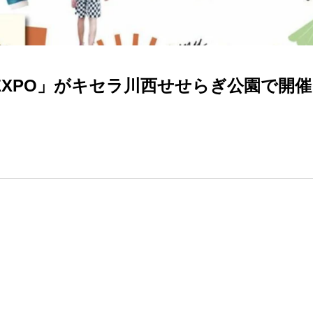
ドEXPO」がキセラ川西せせらぎ公園で開