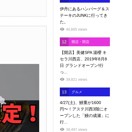
伊丹にあるハンバーグ＆ス
テーキのJUNKに行ってき
た。
40,665 views
12
開店・閉店
【開店】美健SPA 湯櫻 キ
セラ川西店、2019年8月8
日 グランドオープン!行
っ...
39,821 views
13
グルメ
4/27(土)、鰻重が1600
円〜！アステ川西3階にオ
ープンした「鰻の成瀬」に
行...
39,497 views