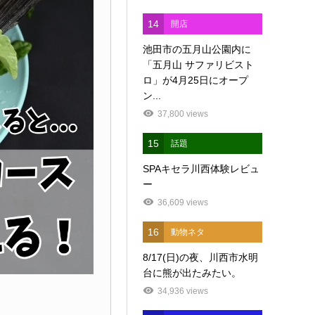
14
開店
池田市の五月山公園内に
「五月山 サファリビスト
ロ」が4月25日にオープ
ン...
37,800 views
15
話題
SPAキセラ川西体験レビュ
ー
36,609 views
16
動物ネタ
8/17(日)の夜、川西市水明
台に熊が出たみたい。
34,936 views