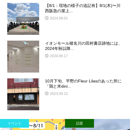
【8/1：現地の様子の追記有】8/1(木)〜川
西阪急の屋上...
2024.08.01
イオンモール猪名川の田村書店跡地には、
2024年秋以降...
2024.06.17
10月下旬、平野のFleur Lilasのあった所に
「鶏と米dini...
2023.09.12
イベント
話題