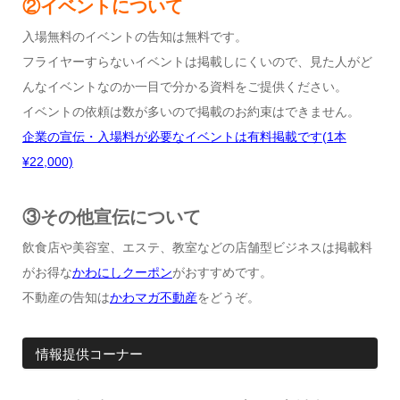
②イベントについて
入場無料のイベントの告知は無料です。
フライヤーすらないイベントは掲載しにくいので、見た人がど
んなイベントなのか一目で分かる資料をご提供ください。
イベントの依頼は数が多いので掲載のお約束はできません。
企業の宣伝・入場料が必要なイベントは有料掲載です
(1
本
¥22,000)
③その他宣伝について
飲食店や美容室、エステ、教室などの店舗型ビジネスは掲載料
がお得な
かわにしクーポン
がおすすめです。
不動産の告知は
かわマガ不動産
をどうぞ。
情報提供コーナー