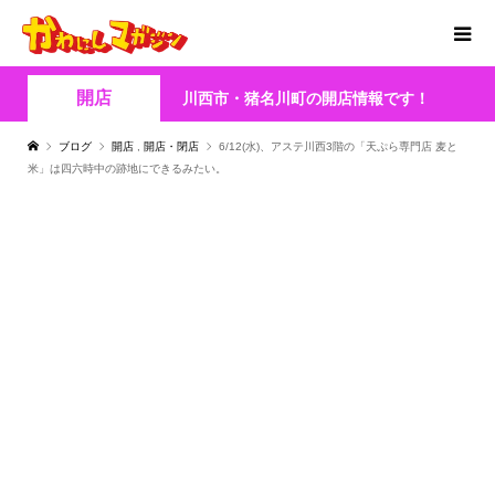
開店
川西市・猪名川町の開店情報です！
ブログ
開店
,
開店・閉店
6/12(水)、アステ川西3階の「天ぷら専門店 麦と
米」は四六時中の跡地にできるみたい。