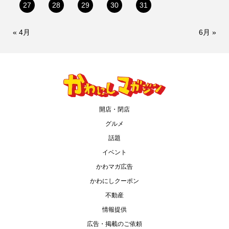
27
28
29
30
31
« 4月
6月 »
開店・閉店
グルメ
話題
イベント
かわマガ広告
かわにしクーポン
不動産
情報提供
広告・掲載のご依頼