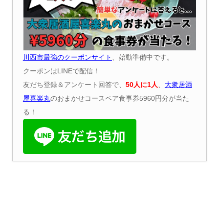
川西市最強のクーポンサイト
、始動準備中です。
クーポンはLINEで配信！
友だち登録＆アンケート回答で、
50
人に
1
人
、
大衆居酒
屋喜楽丸
のおまかせコースペア食事券5960円分が当た
る！