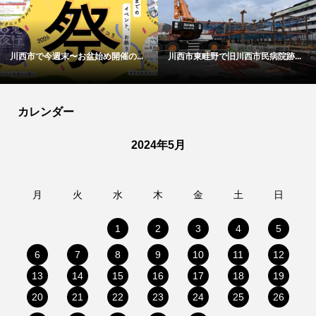
川西市で今週末〜お盆始め開催の...
川西市東畦野で旧川西市民病院跡...
カレンダー
2024年5月
月
火
水
木
金
土
日
1
2
3
4
5
6
7
8
9
10
11
12
13
14
15
16
17
18
19
20
21
22
23
24
25
26