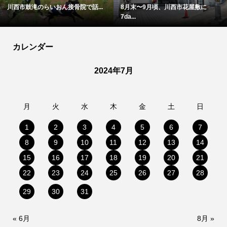
川西市鼓滝のらいおん接骨院で話...
8月末〜9月頃、川西市花屋敷に
7da...
カレンダー
2024年7月
月
火
水
木
金
土
日
1
2
3
4
5
6
7
8
9
10
11
12
13
14
15
16
17
18
19
20
21
22
23
24
25
26
27
28
29
30
31
« 6月
8月 »