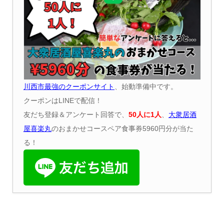
川西市最強のクーポンサイト
、始動準備中です。
クーポンはLINEで配信！
友だち登録＆アンケート回答で、
50
人に
1
人
、
大衆居酒
屋喜楽丸
のおまかせコースペア食事券5960円分が当た
る！