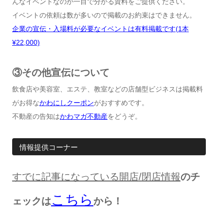
んなイベントなのか一目で分かる資料をご提供ください。
イベントの依頼は数が多いので掲載のお約束はできません。
企業の宣伝・入場料が必要なイベントは有料掲載です
(1
本
¥22,000)
③その他宣伝について
飲食店や美容室、エステ、教室などの店舗型ビジネスは掲載料
がお得な
かわにしクーポン
がおすすめです。
不動産の告知は
かわマガ不動産
をどうぞ。
情報提供コーナー
すでに記事になっている開店
/
閉店情報
のチ
こちら
ェックは
から！