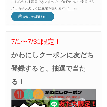
こちらから⬇︎応援できますので、心ばかりのご支援でも
頂ける子犬のように尻尾を振りますm(_ _)m
7/1
〜7
/31
限定！
かわにしクーポンに友だち
登録すると、抽選で当た
る！