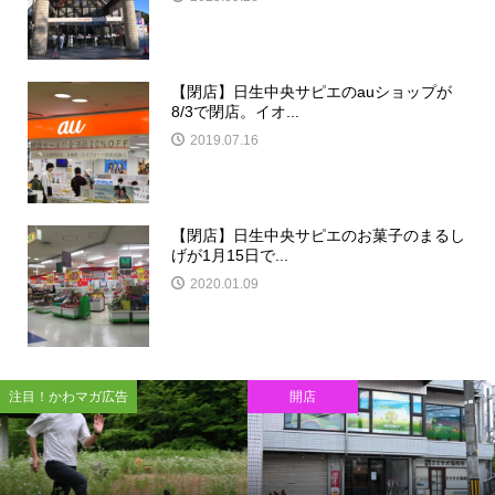
【閉店】日生中央サピエのauショップが
8/3で閉店。イオ...
2019.07.16
【閉店】日生中央サピエのお菓子のまるし
げが1月15日で...
2020.01.09
注目！かわマガ広告
開店