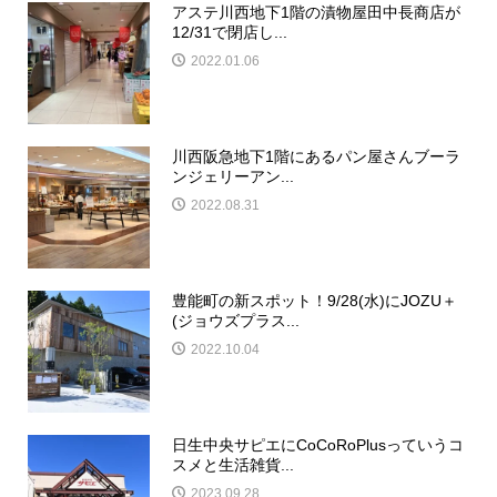
アステ川西地下1階の漬物屋田中長商店が
12/31で閉店し...
2022.01.06
川西阪急地下1階にあるパン屋さんブーラ
ンジェリーアン...
2022.08.31
豊能町の新スポット！9/28(水)にJOZU＋
(ジョウズプラス...
2022.10.04
日生中央サピエにCoCoRoPlusっていうコ
スメと生活雑貨...
2023.09.28