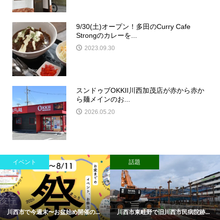
9/30(土)オープン！多田のCurry Cafe
Strongのカレーを...
2023.09.30
スンドゥブOKKII川西加茂店が赤から赤か
ら麺メインのお...
2026.05.20
イベント
話題
川西市で今週末〜お盆始め開催の...
川西市東畦野で旧川西市民病院跡...