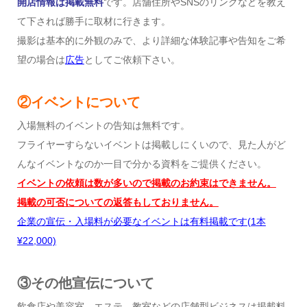
開店情報は掲載無料
です。店舗住所やSNSのリンクなどを教え
て下されば勝手に取材に行きます。
撮影は基本的に外観のみで、より詳細な体験記事や告知をご希
望の場合は
広告
としてご依頼下さい。
②イベントについて
入場無料のイベントの告知は無料です。
フライヤーすらないイベントは掲載しにくいので、見た人がど
んなイベントなのか一目で分かる資料をご提供ください。
イベントの依頼は数が多いので掲載のお約束はできません。
掲載の可否についての返答もしておりません。
企業の宣伝・入場料が必要なイベントは有料掲載です
(1
本
¥22,000)
③その他宣伝について
飲食店や美容室、エステ、教室などの店舗型ビジネスは掲載料